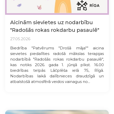
Aicinām sievietes uz nodarbību
"Radošās rokas rokdarbu pasaulē"
27.05.2026
Biedrība "Patvērums "Drošā māja"" aicina
sievietes piedalīties radošā mākslas terapijas
nodarbībā "Radošās rokas rokdarbu pasaulē",
kas notiks 2026. gada 1. jūnijā plkst. 16.00
biedrības telpās Lāčplēša ielā 75, Rīgā.
Nodarbības laikā dalībnieces draudzīgā un
atbalstošā atmosfērā veidos vainagus no...