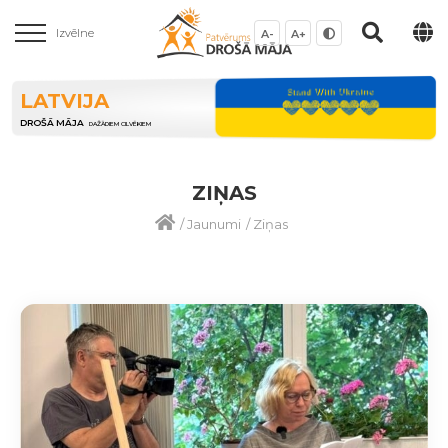
Izvēlne
A-
A+
LATVIJA
DROŠĀ MĀJA
DAŽĀDIEM CILVĒKIEM
ZIŅAS
/
Jaunumi
/
Ziņas