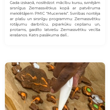
Gada izskaņā, noslēdzot mācību kursu, svinējām
sirsnīgus Ziemassvētkus kopā ar patvēruma
meklētājiem PMIC “Mucenieki”. Svinības noritēja
ar plašu un sirsnīgu programmu: Ziemassvētku
rotājumu darbnīcu, piparkūku cepšanu un,
protams, gaidīto latviešu Ziemassvētku vecīša
ierašanos. Katrs pasākuma dalī...