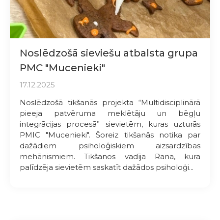
Noslēdzošā sieviešu atbalsta grupa
PMC "Mucenieki"
17.12.2025
Noslēdzošā tikšanās projekta “Multidisciplinārā
pieeja patvēruma meklētāju un bēgļu
integrācijas procesā” sievietēm, kuras uzturās
PMIC "Mucenieki". Šoreiz tikšanās notika par
dažādiem psiholoģiskiem aizsardzības
mehānismiem. Tikšanos vadīja Rana, kura
palīdzēja sievietēm saskatīt dažādos psiholoģi...