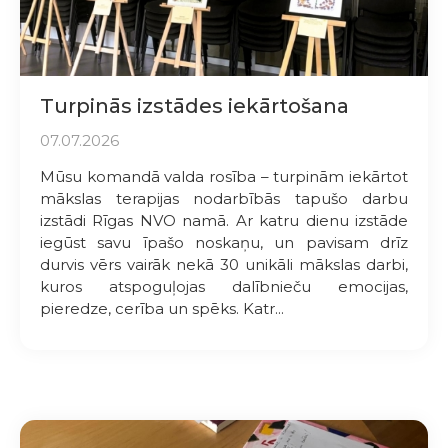
Turpinās izstādes iekārtošana
07.07.2026
Mūsu komandā valda rosība – turpinām iekārtot
mākslas terapijas nodarbībās tapušo darbu
izstādi Rīgas NVO namā. Ar katru dienu izstāde
iegūst savu īpašo noskaņu, un pavisam drīz
durvis vērs vairāk nekā 30 unikāli mākslas darbi,
kuros atspoguļojas dalībnieču emocijas,
pieredze, cerība un spēks. Katr...