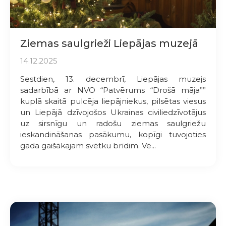
Ziemas saulgrieži Liepājas muzejā
14.12.2025
Sestdien, 13. decembrī, Liepājas muzejs
sadarbībā ar NVO “Patvērums “Drošā māja””
kuplā skaitā pulcēja liepājniekus, pilsētas viesus
un Liepājā dzīvojošos Ukrainas civiliedzīvotājus
uz sirsnīgu un radošu ziemas saulgriežu
ieskandināšanas pasākumu, kopīgi tuvojoties
gada gaišākajam svētku brīdim. Vē...