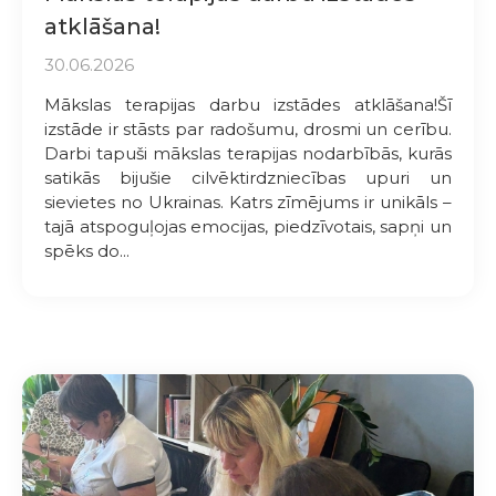
atklāšana!
30.06.2026
Mākslas terapijas darbu izstādes atklāšana!Šī
izstāde ir stāsts par radošumu, drosmi un cerību.
Darbi tapuši mākslas terapijas nodarbībās, kurās
satikās bijušie cilvēktirdzniecības upuri un
sievietes no Ukrainas. Katrs zīmējums ir unikāls –
tajā atspoguļojas emocijas, piedzīvotais, sapņi un
spēks do...