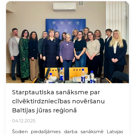
Starptautiska sanāksme par
cilvēktirdzniecības novēršanu
Baltijas jūras reģionā
04.12.2025
Šodien piedalījāmies darba sanāksmē Latvijas