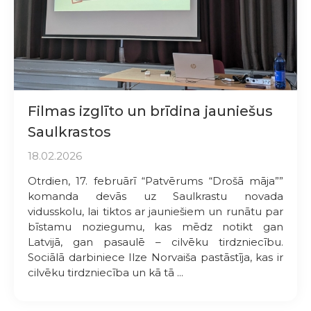
Filmas izglīto un brīdina jauniešus
Saulkrastos
18.02.2026
Otrdien, 17. februārī “Patvērums “Drošā māja””
komanda devās uz Saulkrastu novada
vidusskolu, lai tiktos ar jauniešiem un runātu par
bīstamu noziegumu, kas mēdz notikt gan
Latvijā, gan pasaulē – cilvēku tirdzniecību.
Sociālā darbiniece Ilze Norvaiša pastāstīja, kas ir
cilvēku tirdzniecība un kā tā ...