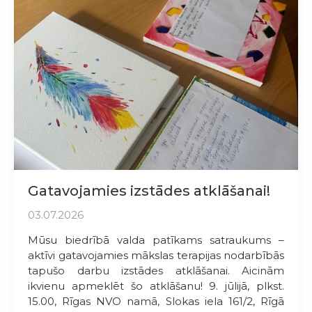
Gatavojamies izstādes atklāšanai!
03.07.2026
Mūsu biedrībā valda patīkams satraukums –
aktīvi gatavojamies mākslas terapijas nodarbībās
tapušo darbu izstādes atklāšanai. Aicinām
ikvienu apmeklēt šo atklāšanu! 9. jūlijā, plkst.
15.00, Rīgas NVO namā, Slokas iela 161/2, Rīgā