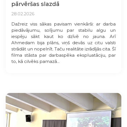
pārvēršas slazdā
28.02.2026
Dažreiz viss sākas pavisam vienkārši: ar darba
piedāvājumu, solījumu par stabilu algu un
iespēju sākt kaut ko dzīvē no jauna. Arī
Ahmedam bija plāns, viņš devās uz citu valsti
strādāt un nopelnīt. Taču realitāte izrādījās cita. Šī
filma stāsta par darbaspēka ekspluatāciju, par
to, kā cilvēks pamazā...