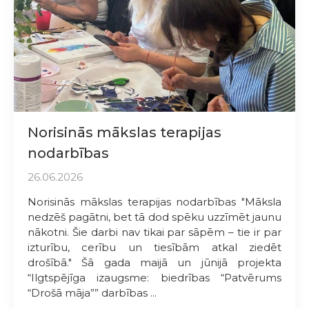
Norisinās mākslas terapijas
nodarbības
26.06.2026
Norisinās mākslas terapijas nodarbības "Māksla
nedzēš pagātni, bet tā dod spēku uzzīmēt jaunu
nākotni. Šie darbi nav tikai par sāpēm – tie ir par
izturību, cerību un tiesībām atkal ziedēt
drošībā." Šā gada maijā un jūnijā projekta
“Ilgtspējīga izaugsme: biedrības “Patvērums
“Drošā māja”” darbības ...