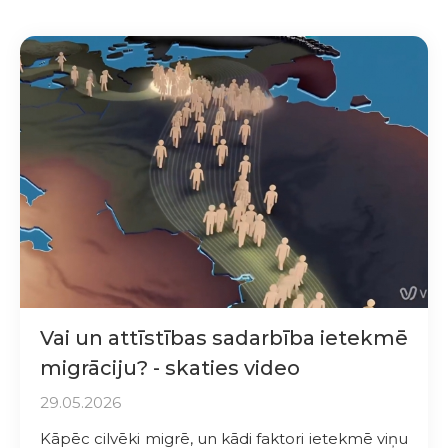
Vai un attīstības sadarbība ietekmē
migrāciju? - skaties video
29.05.2026
Kāpēc cilvēki migrē, un kādi faktori ietekmē viņu