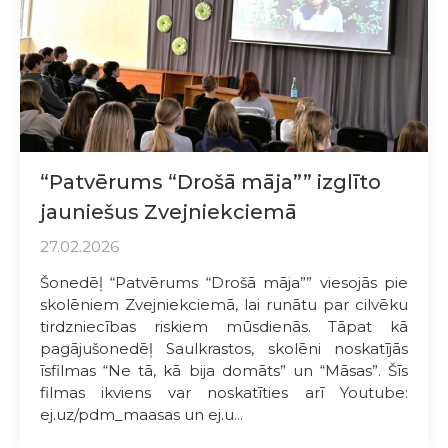
“Patvērums “Drošā māja”” izglīto
jauniešus Zvejniekciemā
27.02.2026
Šonedēļ “Patvērums “Drošā māja”” viesojās pie
skolēniem Zvejniekciemā, lai runātu par cilvēku
tirdzniecības riskiem mūsdienās. Tāpat kā
pagājušonedēļ Saulkrastos, skolēni noskatījās
īsfilmas “Ne tā, kā bija domāts” un “Māsas”. Šīs
filmas ikviens var noskatīties arī Youtube:
ej.uz/pdm_maasas un ej.u...