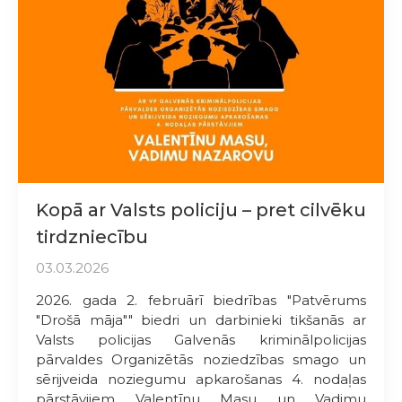
Kopā ar Valsts policiju – pret cilvēku
tirdzniecību
03.03.2026
2026. gada 2. februārī biedrības "Patvērums
"Drošā māja"" biedri un darbinieki tikšanās ar
Valsts policijas Galvenās kriminālpolicijas
pārvaldes Organizētās noziedzības smago un
sērijveida noziegumu apkarošanas 4. nodaļas
pārstāvjiem Valentīnu Masu un Vadimu