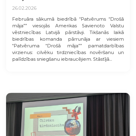
26.02.2026
Februāra sākumā biedrībā “Patvērums “Drošā
māja”” viesojās Amerikas Savienoto Valstu
vēstniecības Latvijā pārstāvji. Tikšanās laikā
biedrības komanda pārrunāja ar viesiem
“Patvēruma “Drošā māja”” pamatdarbības
virzienus: cilvēku tirdzniecības novēršanu un
palīdzības sniegšanu iebraucējiem. Stāstījā...