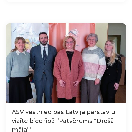
ASV vēstniecības Latvijā pārstāvju
vizīte biedrībā “Patvērums “Drošā
māja””