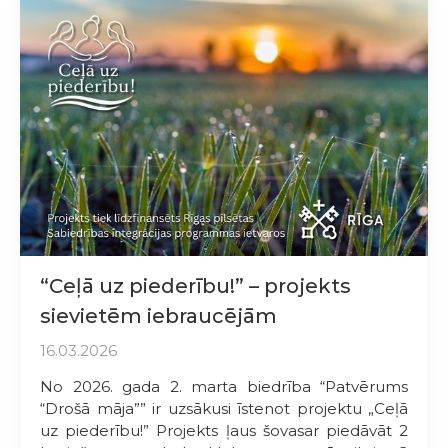
“Ceļā uz piederību!” – projekts
sievietēm iebraucējām
16.03.2026
No 2026. gada 2. marta biedrība “Patvērums
“Drošā māja”” ir uzsākusi īstenot projektu „Ceļā
uz piederību!” Projekts ļaus šovasar piedāvāt 2