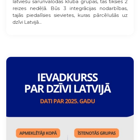
latviešu sarunvalodas kluba grupas, tās tiksies 2
reizes nedēļā. Būs 3 integrācijas nodarbības,
tajās piedalīsies sievietes, kuras pārcēlušās uz
dzīvi Latvijā...