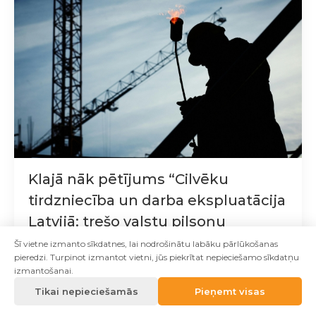
Klajā nāk pētījums “Cilvēku
tirdzniecība un darba ekspluatācija
Latvijā: trešo valstu pilsoņu
ievainojamība, vervēšanas
Šī vietne izmanto sīkdatnes, lai nodrošinātu labāku pārlūkošanas
pieredzi. Turpinot izmantot vietni, jūs piekrītat nepieciešamo sīkdatņu
metodes un institucionālie
izmantošanai.
izaicinājumi”
Tikai nepieciešamās
Pieņemt visas
02.12.2025