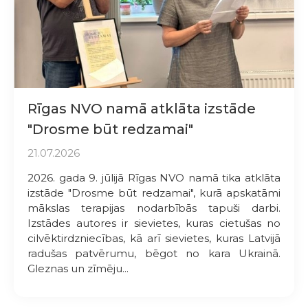
Rīgas NVO namā atklāta izstāde
"Drosme būt redzamai"
21.07.2026
2026. gada 9. jūlijā Rīgas NVO namā tika atklāta
izstāde "Drosme būt redzamai", kurā apskatāmi
mākslas terapijas nodarbībās tapuši darbi.
Izstādes autores ir sievietes, kuras cietušas no
cilvēktirdzniecības, kā arī sievietes, kuras Latvijā
radušas patvērumu, bēgot no kara Ukrainā.
Gleznas un zīmēju...