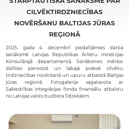
STARPTAUTISKA SANĀKSME PAR
CILVĒKTIRDZNIECĪBAS
NOVĒRŠANU BALTIJAS JŪRAS
REĢIONĀ
2025. gada 4. decembrī piedalījāmies darba
sanāksmē Latvijas Republikas Ārlietu ministrijas
Konsulārajā departamentā. Sanāksmes mērķis:
dalīties pieredzē un labajā praksē cilvēku
tirdzniecības novēršanā un upuru atbalstā Baltijas
jūras reģionā. Fotogalerija sagatavota ar
Sabiedrības integrācijas fonda finansiālu atbalstu
no Latvijas valsts budžeta līdzekļiem.