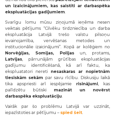
un izaicinājumiem
, kas saistīti ar
darbaspēka
ekspluatācijas gadījumiem
.
Svarīgu lomu mūsu ziņojumā ieņēma nesen
veiktais pētījums “Cilvēku tirdzniecība un darba
ekspluatācija Latvijā: trešo valstu pilsoņu
ievainojamība, vervēšanas metodes un
institucionālie izaicinājumi”. Kopā ar kolēģiem no
Norvēģijas, Somijas, Polijas
un, protams,
Latvijas
, pārrunājām grūtības ekspluatācijas
gadījumu identificēšanā, kā arī faktu, ka
ekspluatatori nereti
nesaskaras ar nopietnām
tiesiskām sekām
par savu rīcību. Diskusiju laikā
tika apspriesti arī iespējamie
risinājumi
, kas
palīdzētu būtiski
mazināt un novērst
darbaspēka ekspluatāciju
.
Vairāk par šo problēmu Latvijā var uzzināt,
iepazīstoties ar pētījumu –
spied šeit
.