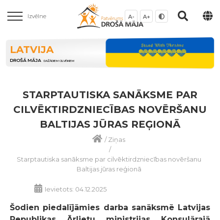
Izvēlne
A-
A+
LATVIJA
DROŠĀ MĀJA
DAŽĀDIEM CILVĒKIEM
STARPTAUTISKA SANĀKSME PAR
CILVĒKTIRDZNIECĪBAS NOVĒRŠANU
BALTIJAS JŪRAS REĢIONĀ
/
Ziņas
/
Starptautiska sanāksme par cilvēktirdzniecības novēršanu
Baltijas jūras reģionā
Ievietots: 04.12.2025
Šodien piedalījāmies darba sanāksmē Latvijas
Republikas Ārlietu ministrijas Konsulārajā