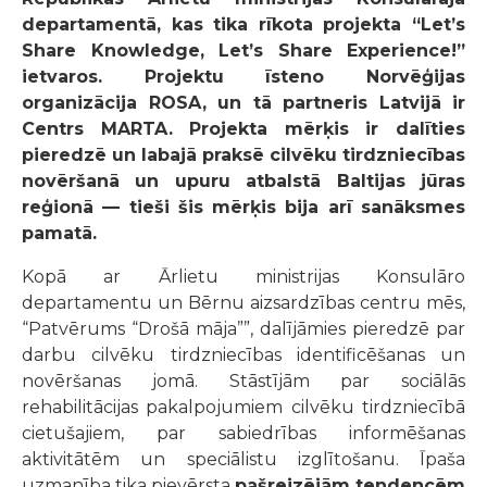
departamentā, kas tika rīkota projekta “Let’s
Share Knowledge, Let’s Share Experience!”
ietvaros. Projektu īsteno Norvēģijas
organizācija ROSA, un tā partneris Latvijā ir
Centrs MARTA. Projekta mērķis ir dalīties
pieredzē un labajā praksē cilvēku tirdzniecības
novēršanā un upuru atbalstā Baltijas jūras
reģionā — tieši šis mērķis bija arī sanāksmes
pamatā.
Kopā ar Ārlietu ministrijas Konsulāro
departamentu un Bērnu aizsardzības centru mēs,
“Patvērums “Drošā māja””,
dalījāmies pieredzē par
darbu cilvēku tirdzniecības identificēšanas un
novēršanas jomā. Stāstījām par sociālās
rehabilitācijas pakalpojumiem cilvēku tirdzniecībā
cietušajiem, par sabiedrības informēšanas
aktivitātēm un speciālistu izglītošanu. Īpaša
uzmanība tika pievērsta
pašreizējām tendencēm