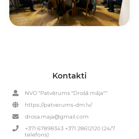
Kontakti
NVO "Patvērums "Drošā māja""
https://patverums-dm.lv/
drosa.maja@gmail.com
+371 67898343 +371 28612120 (24/7
telefons)