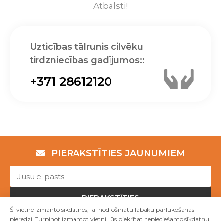
Atbalsti!
Uzticības tālrunis cilvēku
tirdzniecības gadījumos::
+371 28612120
PIERAKSTĪTIES JAUNUMIEM
PIERAKSTĪTIES
Šī vietne izmanto sīkdatnes, lai nodrošinātu labāku pārlūkošanas
pieredzi. Turpinot izmantot vietni, jūs piekrītat nepieciešamo sīkdatņu