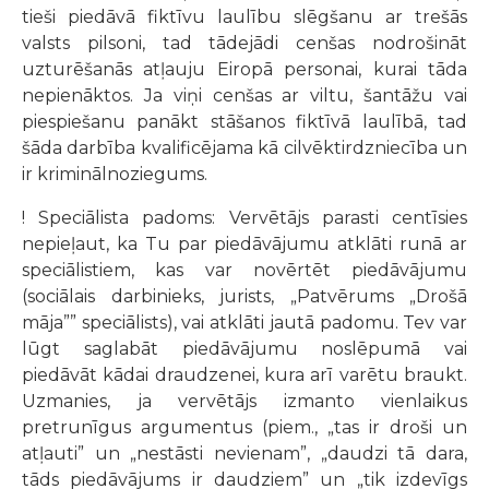
tieši piedāvā fiktīvu laulību slēgšanu ar trešās
valsts pilsoni, tad tādejādi cenšas nodrošināt
uzturēšanās atļauju Eiropā personai, kurai tāda
nepienāktos. Ja viņi cenšas ar viltu, šantāžu vai
piespiešanu panākt stāšanos fiktīvā laulībā, tad
šāda darbība kvalificējama kā cilvēktirdzniecība un
ir kriminālnoziegums.
! Speciālista padoms: Vervētājs parasti centīsies
nepieļaut, ka Tu par piedāvājumu atklāti runā ar
speciālistiem, kas var novērtēt piedāvājumu
(sociālais darbinieks, jurists, „Patvērums „Drošā
māja”” speciālists), vai atklāti jautā padomu. Tev var
lūgt saglabāt piedāvājumu noslēpumā vai
piedāvāt kādai draudzenei, kura arī varētu braukt.
Uzmanies, ja vervētājs izmanto vienlaikus
pretrunīgus argumentus (piem., „tas ir droši un
atļauti” un „nestāsti nevienam”, „daudzi tā dara,
tāds piedāvājums ir daudziem” un „tik izdevīgs