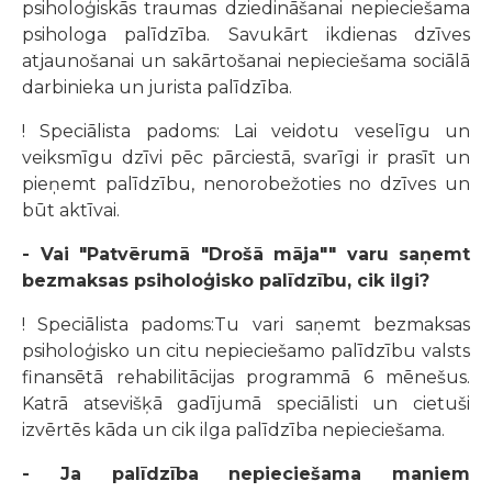
psiholoģiskās traumas dziedināšanai nepieciešama
psihologa palīdzība. Savukārt ikdienas dzīves
atjaunošanai un sakārtošanai nepieciešama sociālā
darbinieka un jurista palīdzība.
! Speciālista padoms: Lai veidotu veselīgu un
veiksmīgu dzīvi pēc pārciestā, svarīgi ir prasīt un
pieņemt palīdzību, nenorobežoties no dzīves un
būt aktīvai.
- Vai "Patvērumā "Drošā māja"" varu saņemt
bezmaksas psiholoģisko palīdzību, cik ilgi?
! Speciālista padoms:Tu vari saņemt bezmaksas
psiholoģisko un citu nepieciešamo palīdzību valsts
finansētā rehabilitācijas programmā 6 mēnešus.
Katrā atsevišķā gadījumā speciālisti un cietuši
izvērtēs kāda un cik ilga palīdzība nepieciešama.
- Ja palīdzība nepieciešama maniem