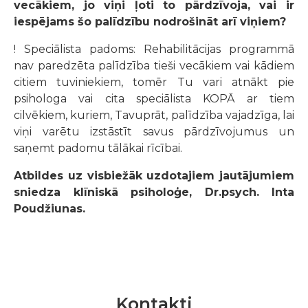
vecākiem, jo viņi ļoti to pārdzīvoja, vai ir
iespējams šo palīdzību nodrošināt arī viņiem?
! Speciālista padoms: Rehabilitācijas programmā
nav paredzēta palīdzība tieši vecākiem vai kādiem
citiem tuviniekiem, tomēr Tu vari atnākt pie
psihologa vai cita speciālista KOPĀ ar tiem
cilvēkiem, kuriem, Tavuprāt, palīdzība vajadzīga, lai
viņi varētu izstāstīt savus pārdzīvojumus un
saņemt padomu tālākai rīcībai.
Atbildes uz visbiežāk uzdotajiem jautājumiem
sniedza k
līniskā psiholoģe, Dr.psych.
Inta
Poudžiunas.
Kontakti