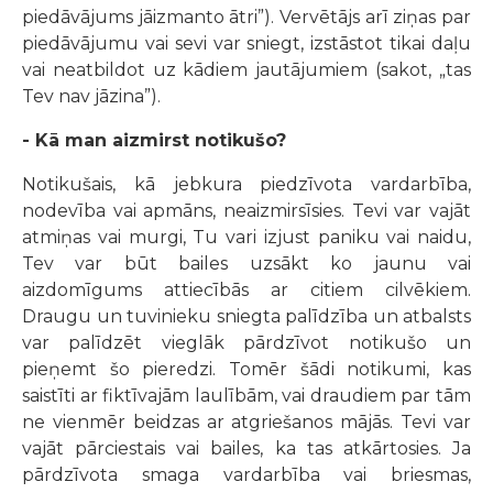
piedāvājums jāizmanto ātri”). Vervētājs arī ziņas par
piedāvājumu vai sevi var sniegt, izstāstot tikai daļu
vai neatbildot uz kādiem jautājumiem (sakot, „tas
Tev nav jāzina”).
- Kā man aizmirst notikušo?
Notikušais, kā jebkura piedzīvota vardarbība,
nodevība vai apmāns, neaizmirsīsies. Tevi var vajāt
atmiņas vai murgi, Tu vari izjust paniku vai naidu,
Tev var būt bailes uzsākt ko jaunu vai
aizdomīgums attiecībās ar citiem cilvēkiem.
Draugu un tuvinieku sniegta palīdzība un atbalsts
var palīdzēt vieglāk pārdzīvot notikušo un
pieņemt šo pieredzi. Tomēr šādi notikumi, kas
saistīti ar fiktīvajām laulībām, vai draudiem par tām
ne vienmēr beidzas ar atgriešanos mājās. Tevi var
vajāt pārciestais vai bailes, ka tas atkārtosies. Ja
pārdzīvota smaga vardarbība vai briesmas,