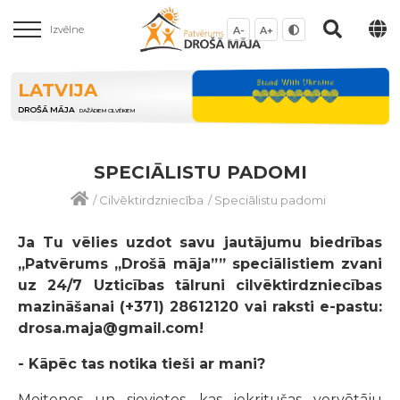
Izvēlne
A-
A+
LATVIJA
DROŠĀ MĀJA
DAŽĀDIEM CILVĒKIEM
SPECIĀLISTU PADOMI
/
Cilvēktirdzniecība
/
Speciālistu padomi
Ja Tu vēlies uzdot savu jautājumu biedrības
„Patvērums „Drošā māja”” speciālistiem zvani
uz 24/7 Uzticības tālruni cilvēktirdzniecības
mazināšanai (+371) 28612120 vai raksti e-pastu:
drosa.maja@gmail.com!
- Kāpēc tas notika tieši ar mani?
Meitenes un sievietes, kas iekritušas vervētāju