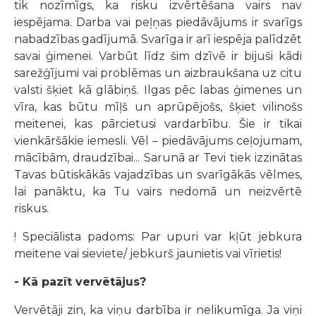
tik nozīmīgs, ka risku izvērtēšana vairs nav
iespējama. Darba vai peļņas piedāvājums ir svarīgs
nabadzības gadījumā. Svarīga ir arī iespēja palīdzēt
savai ģimenei. Varbūt līdz šim dzīvē ir bijuši kādi
sarežģījumi vai problēmas un aizbraukšana uz citu
valsti šķiet kā glābiņš. Ilgas pēc labas ģimenes un
vīra, kas būtu mīļš un aprūpējošs, šķiet vilinošs
meitenei, kas pārcietusi vardarbību. Šie ir tikai
vienkāršākie iemesli. Vēl – piedāvājums ceļojumam,
mācībām, draudzībai... Sarunā ar Tevi tiek izzinātas
Tavas būtiskākās vajadzības un svarīgākās vēlmes,
lai panāktu, ka Tu vairs nedomā un neizvērtē
riskus.
! Speciālista padoms: Par upuri var kļūt jebkura
meitene vai sieviete/ jebkurš jaunietis vai vīrietis!
- Kā pazīt vervētājus?
Vervētāji zin, ka viņu darbība ir nelikumīga. Ja viņi