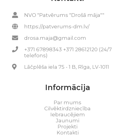
NVO "Patvērums "Drošā māja""
https://patverums-dm.lv/
drosa.maja@gmail.com
+371 67898343 +371 28612120 (24/7
telefons)
Lāčplēša iela 75 - 1 B, Rīga, LV-1011
Informācija
Par mums
Cilvēktirdzniecība
Iebraucējiem
Jaunumi
Projekti
Kontakti