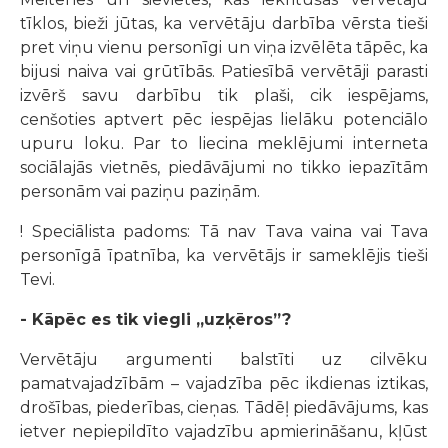
tīklos, bieži jūtas, ka vervētāju darbība vērsta tieši
pret viņu vienu personīgi un viņa izvēlēta tāpēc, ka
bijusi naiva vai grūtībās. Patiesībā vervētāji parasti
izvērš savu darbību tik plaši, cik iespējams,
cenšoties aptvert pēc iespējas lielāku potenciālo
upuru loku. Par to liecina meklējumi interneta
sociālajās vietnēs, piedāvājumi no tikko iepazītām
personām vai paziņu paziņām.
! Speciālista padoms: Tā nav Tava vaina vai Tava
personīgā īpatnība, ka vervētājs ir sameklējis tieši
Tevi.
- Kāpēc es tik viegli „uzķēros”?
Vervētāju argumenti balstīti uz cilvēku
pamatvajadzībām – vajadzība pēc ikdienas iztikas,
drošības, piederības, cieņas. Tādēļ piedāvājums, kas
ietver nepiepildīto vajadzību apmierināšanu, kļūst