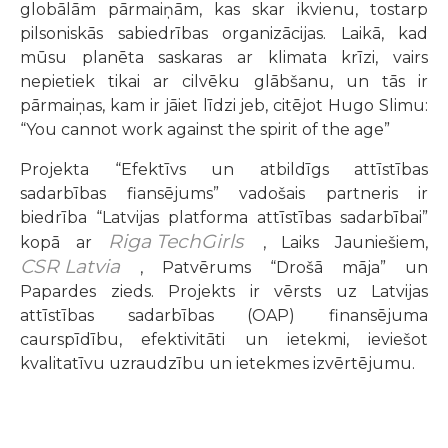
globālām pārmaiņām, kas skar ikvienu, tostarp
pilsoniskās sabiedrības organizācijas. Laikā, kad
mūsu planēta saskaras ar klimata krīzi, vairs
nepietiek tikai ar cilvēku glābšanu, un tās ir
pārmaiņas, kam ir jāiet līdzi jeb, citējot Hugo Slimu:
“You cannot work against the spirit of the age”
Projekta “Efektīvs un atbildīgs attīstības
sadarbības fiansējums” vadošais partneris ir
biedrība “Latvijas platforma attīstības sadarbībai”
Riga TechGirls
kopā ar
, Laiks Jauniešiem,
CSR Latvia
, Patvērums “Drošā māja” un
Papardes zieds. Projekts ir vērsts uz Latvijas
attīstības sadarbības (OAP) finansējuma
caurspīdību, efektivitāti un ietekmi, ieviešot
kvalitatīvu uzraudzību un ietekmes izvērtējumu.