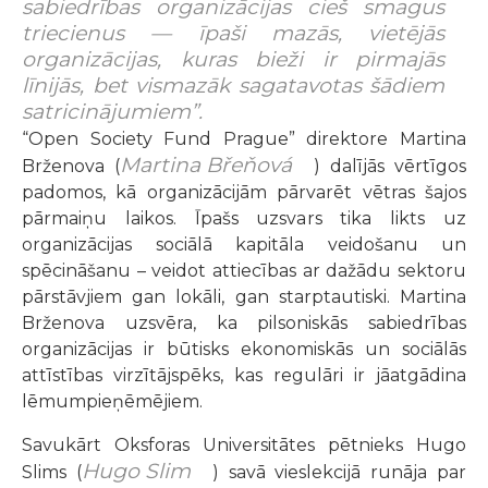
sabiedrības organizācijas cieš smagus
triecienus — īpaši mazās, vietējās
organizācijas, kuras bieži ir pirmajās
līnijās, bet vismazāk sagatavotas šādiem
satricinājumiem”.
“Open Society Fund Prague” direktore Martina
Martina Břeňová
Brženova (
) dalījās vērtīgos
padomos, kā organizācijām pārvarēt vētras šajos
pārmaiņu laikos. Īpašs uzsvars tika likts uz
organizācijas sociālā kapitāla veidošanu un
spēcināšanu – veidot attiecības ar dažādu sektoru
pārstāvjiem gan lokāli, gan starptautiski. Martina
Brženova uzsvēra, ka pilsoniskās sabiedrības
organizācijas ir būtisks ekonomiskās un sociālās
attīstības virzītājspēks, kas regulāri ir jāatgādina
lēmumpieņēmējiem.
Savukārt Oksforas Universitātes pētnieks Hugo
Hugo Slim
Slims (
) savā vieslekcijā runāja par