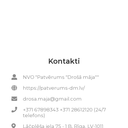
Kontakti
NVO "Patvērums "Drošā māja""
https://patverums-dm.lv/
drosa.maja@gmail.com
+371 67898343 +371 28612120 (24/7
telefons)
Lāčplēša iela 75 - 1 B, Rīga, LV-1011