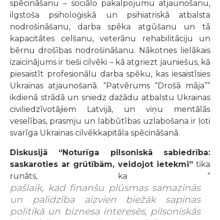
spēcināšanu – sociālo pakalpojumu atjaunošanu,
ilgstoša psiholoģiskā un psihiatriskā atbalsta
nodrošināšanu, darba spēka atgūšanu un tā
kapacitātes celšanu, veterānu rehabilitāciju un
bērnu drošības nodrošināšanu. Nākotnes lielākais
izaicinājums ir tieši cilvēki – kā atgriezt jauniešus, kā
piesaistīt profesionālu darba spēku, kas iesaistīsies
Ukrainas atjaunošanā. “Patvērums “Drošā māja””
ikdienā strādā un sniedz dažādu atbalstu Ukrainas
civiliedzīvotājiem Latvijā, un viņu mentālās
veselības, prasmju un labbūtības uzlabošana ir ļoti
svarīga Ukrainas cilvēkkapitāla spēcināšanā.
Diskusijā “Noturīga pilsoniskā sabiedrība:
saskaroties ar grūtībām, veidojot ietekmi”
tika
runāts, ka “
pašlaik, kad finanšu plūsmas samazinās
un palīdzība aizvien biežāk sapinas
politikā un biznesa interesēs, pilsoniskās