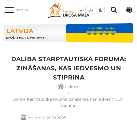
Izvēlne
A-
A+
LATVIJA
DROŠĀ MĀJA
DAŽĀDIEM CILVĒKIEM
DALĪBA STARPTAUTISKĀ FORUMĀ:
ZINĀŠANAS, KAS IEDVESMO UN
STIPRINA
/
Ziņas
/
Dalība starptautiskā forumā: zināšanas, kas iedvesmo un
stiprina
Ievietots: 22.10.2025