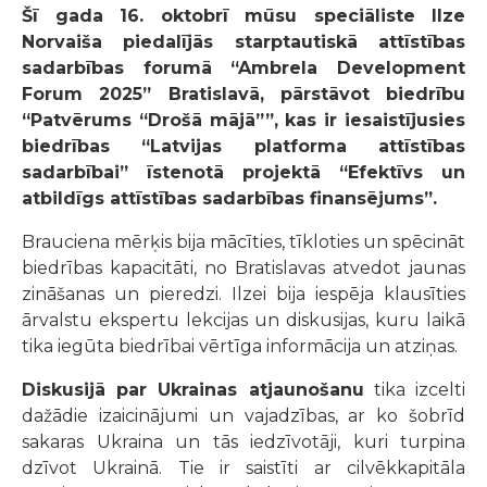
Šī gada 16. oktobrī mūsu speciāliste Ilze
Norvaiša piedalījās starptautiskā attīstības
sadarbības forumā “Ambrela Development
Forum 2025” Bratislavā, pārstāvot biedrību
“Patvērums “Drošā mājā””, kas ir iesaistījusies
biedrības “Latvijas platforma attīstības
sadarbībai” īstenotā projektā “Efektīvs un
atbildīgs attīstības sadarbības finansējums”.
Brauciena mērķis bija mācīties, tīkloties un spēcināt
biedrības kapacitāti, no Bratislavas atvedot jaunas
zināšanas un pieredzi. Ilzei bija iespēja klausīties
ārvalstu ekspertu lekcijas un diskusijas, kuru laikā
tika iegūta biedrībai vērtīga informācija un atziņas.
Diskusijā par Ukrainas atjaunošanu
tika izcelti
dažādie izaicinājumi un vajadzības, ar ko šobrīd
sakaras Ukraina un tās iedzīvotāji, kuri turpina
dzīvot Ukrainā. Tie ir saistīti ar cilvēkkapitāla