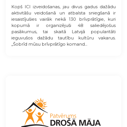
Kopš ICI izveidošanas, jau divus gadus dažādu
aktivitāšu veidošanā un atbalsta sniegšanā ir
iesaistījušies vairāk nekā 130 brīvprātīgie, kuri
kopumā ir organizējuši 48 saliedējošus
pasākumus, tai skaitā Latvijā popularitāti
ieguvušos dažādu tautību kultūru vakarus.
„Šobrīd mūsu brīvprātīgo komand...