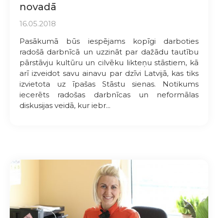
novadā
16.05.2018
Pasākumā būs iespējams kopīgi darboties
radošā darbnīcā un uzzināt par dažādu tautību
pārstāvju kultūru un cilvēku likteņu stāstiem, kā
arī izveidot savu ainavu par dzīvi Latvijā, kas tiks
izvietota uz īpašas Stāstu sienas. Notikums
iecerēts radošas darbnīcas un neformālas
diskusijas veidā, kur iebr...