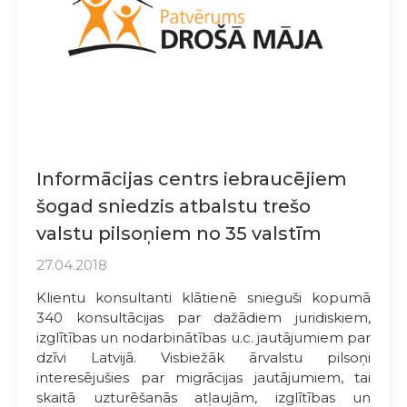
Informācijas centrs iebraucējiem
šogad sniedzis atbalstu trešo
valstu pilsoņiem no 35 valstīm
27.04.2018
Klientu konsultanti klātienē snieguši kopumā
340 konsultācijas par dažādiem juridiskiem,
izglītības un nodarbinātības u.c. jautājumiem par
dzīvi Latvijā. Visbiežāk ārvalstu pilsoņi
interesējušies par migrācijas jautājumiem, tai
skaitā uzturēšanās atļaujām, izglītības un