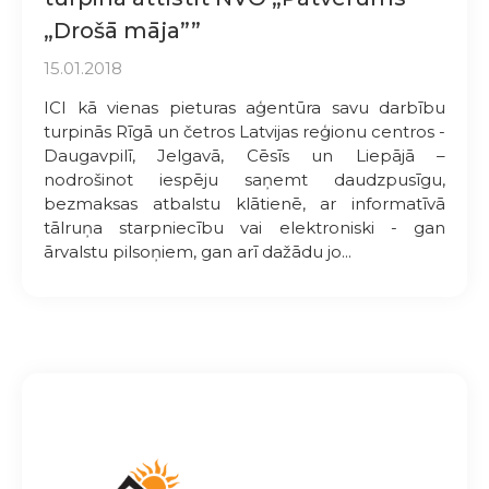
„Drošā māja””
15.01.2018
ICI kā vienas pieturas aģentūra savu darbību
turpinās Rīgā un četros Latvijas reģionu centros -
Daugavpilī, Jelgavā, Cēsīs un Liepājā –
nodrošinot iespēju saņemt daudzpusīgu,
bezmaksas atbalstu klātienē, ar informatīvā
tālruņa starpniecību vai elektroniski - gan
ārvalstu pilsoņiem, gan arī dažādu jo...