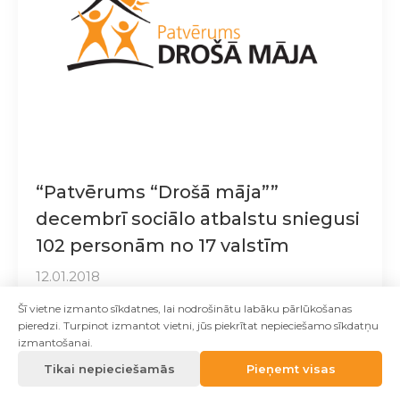
“Patvērums “Drošā māja””
decembrī sociālo atbalstu sniegusi
102 personām no 17 valstīm
12.01.2018
Pakalpojumu saņēma pārstāvji no 17 valstīm:
Šī vietne izmanto sīkdatnes, lai nodrošinātu labāku pārlūkošanas
pieredzi. Turpinot izmantot vietni, jūs piekrītat nepieciešamo sīkdatņu
Sīrijas – 31, Krievijas – 18, Afganistānas – 15,
izmantošanai.
Tadžikistānas – 8, Turcijas – 8, Kirgizstānas – 5,
Libānas – 4, Baltkrievijas – 3, Vjetnamas – 2,
Tikai nepieciešamās
Pieņemt visas
Indijas – 1, Armēnijas – 1, Ukrainas – 1, Kamerūnas