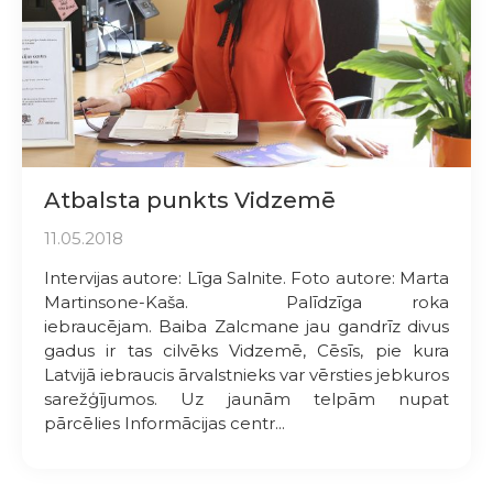
Atbalsta punkts Vidzemē
11.05.2018
Intervijas autore: Līga Salnite. Foto autore: Marta
Martinsone-Kaša. Palīdzīga roka
iebraucējam. Baiba Zalcmane jau gandrīz divus
gadus ir tas cilvēks Vidzemē, Cēsīs, pie kura
Latvijā iebraucis ārvalst­nieks var vērsties jebkuros
sarežģījumos. Uz jaunām telpām nupat
pārcēlies Informācijas centr...