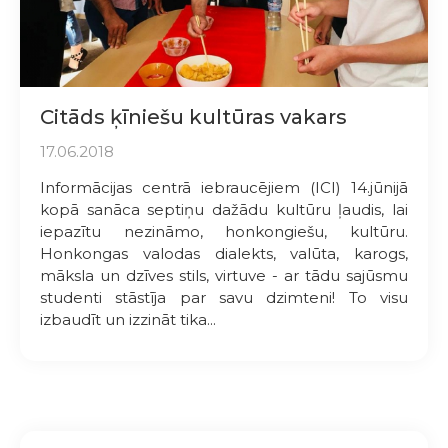
Citāds ķīniešu kultūras vakars
17.06.2018
Informācijas centrā iebraucējiem (ICI) 14.jūnijā
kopā sanāca septiņu dažādu kultūru ļaudis, lai
iepazītu nezināmo, honkongiešu, kultūru.
Honkongas valodas dialekts, valūta, karogs,
māksla un dzīves stils, virtuve - ar tādu sajūsmu
studenti stāstīja par savu dzimteni! To visu
izbaudīt un izzināt tika...