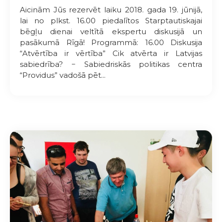
Aicinām Jūs rezervēt laiku 2018. gada 19. jūnijā,
lai no plkst. 16.00 piedalītos Starptautiskajai
bēgļu dienai veltītā ekspertu diskusijā un
pasākumā Rīgā! Programmā: 16.00 Diskusija
“Atvērtība ir vērtība” Cik atvērta ir Latvijas
sabiedrība? − Sabiedriskās politikas centra
“Providus” vadošā pēt...