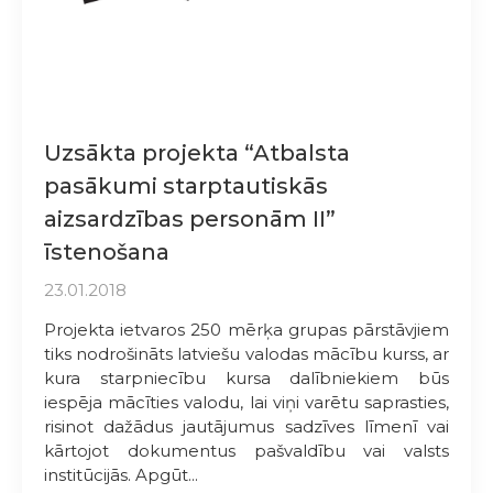
Uzsākta projekta “Atbalsta
pasākumi starptautiskās
aizsardzības personām II”
īstenošana
23.01.2018
Projekta ietvaros 250 mērķa grupas pārstāvjiem
tiks nodrošināts latviešu valodas mācību kurss, ar
kura starpniecību kursa dalībniekiem būs
iespēja mācīties valodu, lai viņi varētu saprasties,
risinot dažādus jautājumus sadzīves līmenī vai
kārtojot dokumentus pašvaldību vai valsts
institūcijās. Apgūt...