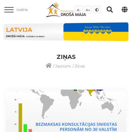
Izvēlne
A-
A+
LATVIJA
DROŠĀ MĀJA
DAŽĀDIEM CILVĒKIEM
ZIŅAS
/
Jaunumi
/
Ziņas