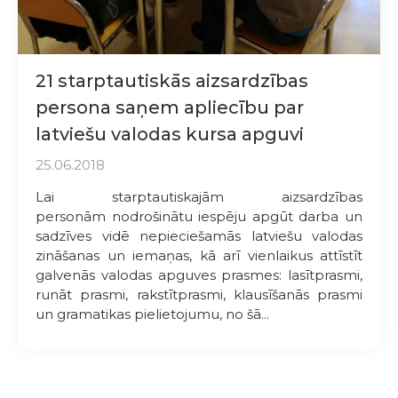
21 starptautiskās aizsardzības
persona saņem apliecību par
latviešu valodas kursa apguvi
25.06.2018
Lai starptautiskajām aizsardzības
personām nodrošinātu iespēju apgūt darba un
sadzīves vidē nepieciešamās latviešu valodas
zināšanas un iemaņas, kā arī vienlaikus attīstīt
galvenās valodas apguves prasmes: lasītprasmi,
runāt prasmi, rakstītprasmi, klausīšanās prasmi
un gramatikas pielietojumu, no šā...