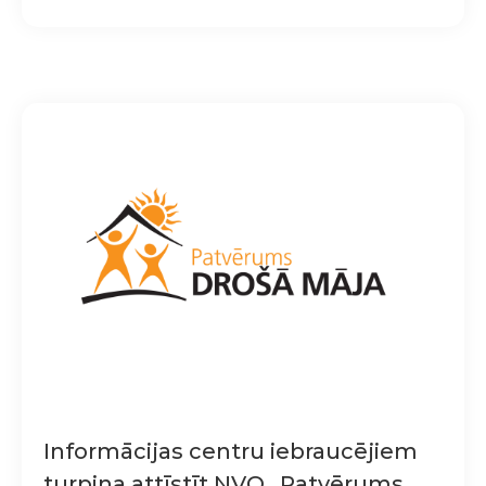
Informācijas centru iebraucējiem
turpina attīstīt NVO „Patvērums