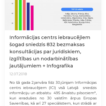
Informācijas centrs iebraucējiem
šogad sniedzis 832 bezmaksas
konsultācijas par juridiskiem,
izglītības un nodarbinātības
jautājumiem + Infografika
12.07.2018
No šā gada 2.janvāra līdz 30.jūnijam Informācijas
centrs iebraucējiem (ICI) visā Latvijā sniedzis
informāciju un atbalstu 495 ārvalstu pilsoņiem*,
kuri ieradušies no 30 valstīm ārpus Eiropas
Savienības, kā arī 27 speciālistiem, kuri strādā ar