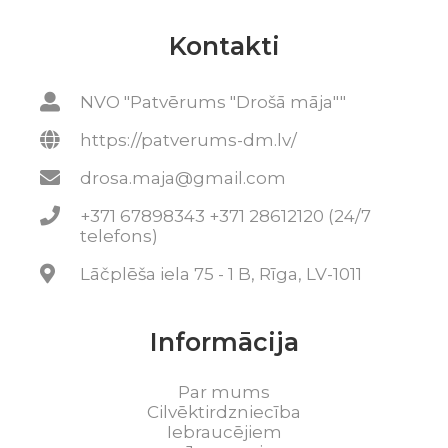
Kontakti
NVO "Patvērums "Drošā māja""
https://patverums-dm.lv/
drosa.maja@gmail.com
+371 67898343 +371 28612120 (24/7
telefons)
Lāčplēša iela 75 - 1 B, Rīga, LV-1011
Informācija
Par mums
Cilvēktirdzniecība
Iebraucējiem