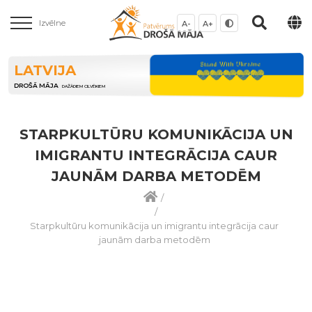
Izvēlne
A-
A+
LATVIJA
DROŠĀ MĀJA
DAŽĀDIEM CILVĒKIEM
STARPKULTŪRU KOMUNIKĀCIJA UN
IMIGRANTU INTEGRĀCIJA CAUR
JAUNĀM DARBA METODĒM
/
/
Starpkultūru komunikācija un imigrantu integrācija caur
jaunām darba metodēm