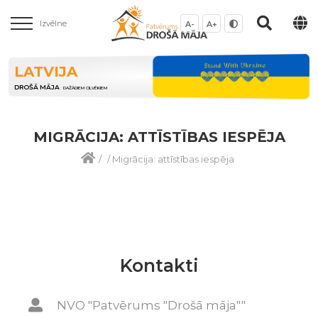
Izvēlne
A-
A+
LATVIJA
DROŠĀ MĀJA
DAŽĀDIEM CILVĒKIEM
MIGRĀCIJA: ATTĪSTĪBAS IESPĒJA
/
/
Migrācija: attīstības iespēja
Kontakti
NVO "Patvērums "Drošā māja""