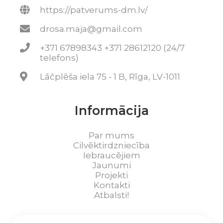
https://patverums-dm.lv/
drosa.maja@gmail.com
+371 67898343 +371 28612120 (24/7
telefons)
Lāčplēša iela 75 - 1 B, Rīga, LV-1011
Informācija
Par mums
Cilvēktirdzniecība
Iebraucējiem
Jaunumi
Projekti
Kontakti
Atbalsti!