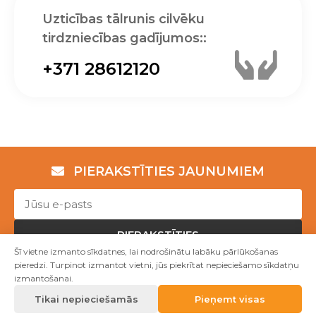
Uzticības tālrunis cilvēku
tirdzniecības gadījumos::
+371 28612120
PIERAKSTĪTIES JAUNUMIEM
PIERAKSTĪTIES
Šī vietne izmanto sīkdatnes, lai nodrošinātu labāku pārlūkošanas
pieredzi. Turpinot izmantot vietni, jūs piekrītat nepieciešamo sīkdatņu
izmantošanai.
Copyright © NVO "Patvērums "Drošā māja"" 2023
Tikai nepieciešamās
Pieņemt visas
Mājas lapu izstrāde WEBstyle.lv