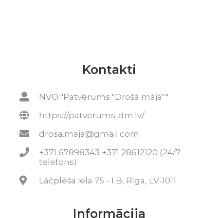
Kontakti
NVO "Patvērums "Drošā māja""
https://patverums-dm.lv/
drosa.maja@gmail.com
+371 67898343 +371 28612120 (24/7
telefons)
Lāčplēša iela 75 - 1 B, Rīga, LV-1011
Informācija