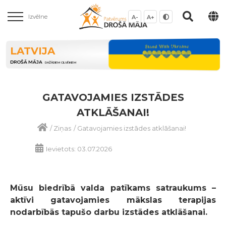
Izvēlne
A-
A+
LATVIJA
DROŠĀ MĀJA
DAŽĀDIEM CILVĒKIEM
GATAVOJAMIES IZSTĀDES
ATKLĀŠANAI!
/
Ziņas
/
Gatavojamies izstādes atklāšanai!
Ievietots: 03.07.2026
Mūsu biedrībā valda patīkams satraukums –
aktīvi gatavojamies mākslas terapijas
nodarbībās tapušo darbu izstādes atklāšanai.