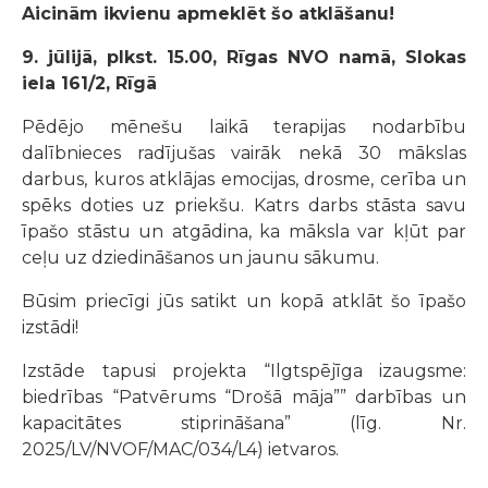
Aicinām ikvienu apmeklēt šo atklāšanu!
9. jūlijā, plkst. 15.00, Rīgas NVO namā, Slokas
iela 161/2, Rīgā
Pēdējo mēnešu laikā terapijas nodarbību
dalībnieces radījušas vairāk nekā 30 mākslas
darbus, kuros atklājas emocijas, drosme, cerība un
spēks doties uz priekšu. Katrs darbs stāsta savu
īpašo stāstu un atgādina, ka māksla var kļūt par
ceļu uz dziedināšanos un jaunu sākumu.
Būsim priecīgi jūs satikt un kopā atklāt šo īpašo
izstādi!
Izstāde tapusi projekta “Ilgtspējīga izaugsme:
biedrības “Patvērums “Drošā māja”” darbības un
kapacitātes stiprināšana” (līg. Nr.
2025/LV/NVOF/MAC/034/L4) ietvaros.