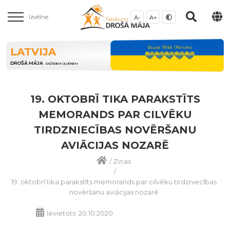
Izvēlne
A-
A+
LATVIJA
DROŠĀ MĀJA
DAŽĀDIEM CILVĒKIEM
19. OKTOBRĪ TIKA PARAKSTĪTS
MEMORANDS PAR CILVĒKU
TIRDZNIECĪBAS NOVĒRŠANU
AVIĀCIJAS NOZARĒ
/
Ziņas
/
19. oktobrī tika parakstīts memorands par cilvēku tirdzniecības
novēršanu aviācijas nozarē
Ievietots: 20.10.2020