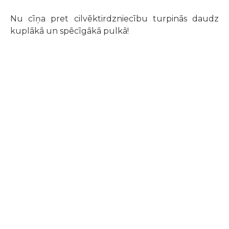
Nu cīņa pret cilvēktirdzniecību turpinās daudz
kuplākā un spēcīgākā pulkā!