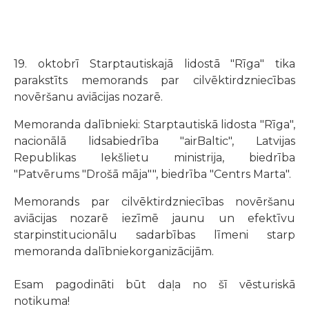
19. oktobrī Starptautiskajā lidostā "Rīga" tika
parakstīts memorands par cilvēktirdzniecības
novēršanu aviācijas nozarē.
Memoranda dalībnieki: Starptautiskā lidosta "Rīga",
nacionālā lidsabiedrība "airBaltic", Latvijas
Republikas Iekšlietu ministrija, biedrība
"Patvērums "Drošā māja"", biedrība "Centrs Marta".
Memorands par cilvēktirdzniecības novēršanu
aviācijas nozarē iezīmē jaunu un efektīvu
starpinstitucionālu sadarbības līmeni starp
memoranda dalībniekorganizācijām.
Esam pagodināti būt daļa no šī vēsturiskā
notikuma!