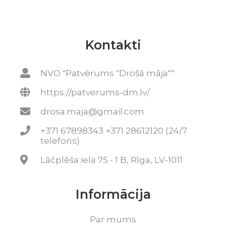
Kontakti
NVO "Patvērums "Drošā māja""
https://patverums-dm.lv/
drosa.maja@gmail.com
+371 67898343 +371 28612120 (24/7
telefons)
Lāčplēša iela 75 - 1 B, Rīga, LV-1011
Informācija
Par mums