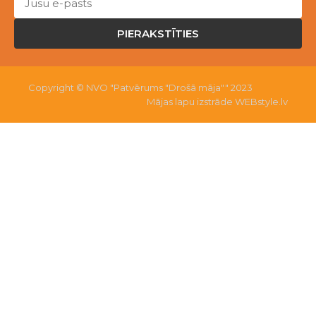
PIERAKSTĪTIES
Copyright © NVO "Patvērums "Drošā māja"" 2023
Mājas lapu izstrāde WEBstyle.lv