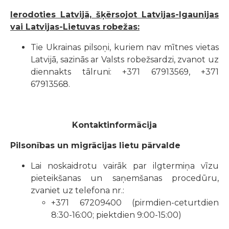
Ierodoties Latvijā, šķērsojot Latvijas-Igaunijas
vai Latvijas-Lietuvas robežas:
Tie Ukrainas pilsoņi, kuriem nav mītnes vietas
Latvijā, sazinās ar Valsts robežsardzi, zvanot uz
diennakts tālruni: +371 67913569, +371
67913568.
Kontaktinformācija
Pilsonības un migrācijas lietu pārvalde
Lai noskaidrotu vairāk par ilgtermiņa vīzu
pieteikšanas un saņemšanas procedūru,
zvaniet uz telefona nr.:
+371 67209400 (pirmdien-ceturtdien
8:30-16:00; piektdien 9:00-15:00)