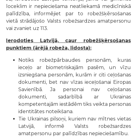
loceklim ir nepieciešama neatliekamā medicīniskā
palīdzība, informējiet par to robežšķērsošanas
vietā strādājošo Valsts robežsardzes amatpersonu
vai zvaniet uz 113.
Ierodoties Latvijā, caur robežšķērsošanas
punktiem (ārējā robeža, lidosta):
Notiks robežpārbaudes personām, kuras
ieceļo ar biometriskajām pasēm, un vīzu
izsniegšana personām, kurām ir citi ceļošanas
dokumenti, bet nav vīzas ieceļošanai Eiropas
Savienībā. Ja personai nav ceļošanas
dokumenti, sadarbībā ar Ukrainas
kompetentajām iestādēm tiks veikta personas
identitātes noteikšana.
Tie Ukrainas pilsoņi, kuriem nav mītnes vietas
Latvijā, informē Valsts robežsardzes
amatpersonu par palīdzības nepieciešamību.