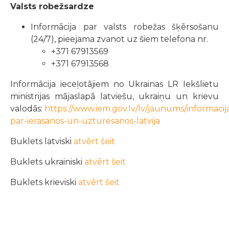
Valsts robežsardze
Informācija par valsts robežas šķērsošanu
(24/7), pieejama zvanot uz šiem telefona nr.
+371 67913569
+371 67913568
Informācija ieceļotājiem no Ukrainas LR Iekšlietu
ministrijas mājaslapā latviešu, ukraiņu un krievu
valodās:
https://www.iem.gov.lv/lv/jaunums/informacij
par-ierasanos-un-uzturesanos-latvija
Buklets latviski
atvērt šeit
Buklets ukrainiski
atvērt šeit
Buklets krieviski
atvērt šeit