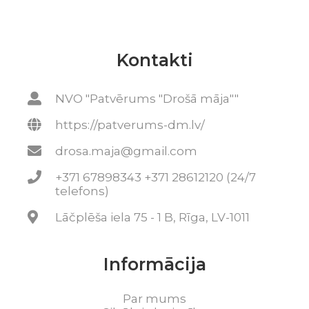
Kontakti
NVO "Patvērums "Drošā māja""
https://patverums-dm.lv/
drosa.maja@gmail.com
+371 67898343 +371 28612120 (24/7
telefons)
Lāčplēša iela 75 - 1 B, Rīga, LV-1011
Informācija
Par mums