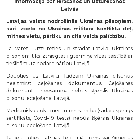
Informācija par ierašanos un uzturēšanos
Latvijā
Latvijas valsts nodrošinās Ukrainas pilsoņiem,
kuri izceļo no Ukrainas militārā konflikta dēļ,
mītnes vietu, pārtiku un cita veida palīdzību.
Lai varētu uzturēties un strādāt Latvijā, Ukrainas
pilsoņiem tiks izsniegtas ilgtermiņa vīzas saistībā ar
tiesībām uz nodarbinātību Latvijā.
Dodoties uz Latviju, lūdzam Ukrainas pilsoņus
neaizmirst ceļošanas dokumentus. Ceļošanas
dokumentu neesamība nebūs šķērslis Ukrainas
pilsoņu ieceļošanai Latvijā.
Medicīnisko dokumentu neesamība (sadarbspējīgs
sertifikāts, Covid-19 tests) nebūs šķērslis Ukrainas
pilsoņu ieceļošanai Latvijā.
Ja, ierodoties Latvijas teritorijā, jums vai ģimenes