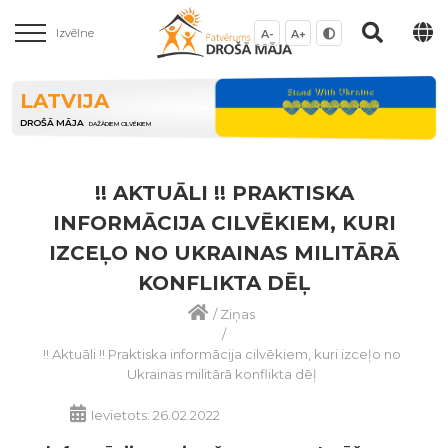
Izvēlne
A-
A+
LATVIJA
DROŠĀ MĀJA
DAŽĀDIEM CILVĒKIEM
!! AKTUĀLI !! PRAKTISKA
INFORMĀCIJA CILVĒKIEM, KURI
IZCEĻO NO UKRAINAS MILITĀRĀ
KONFLIKTA DĒĻ
/
Ziņas
/
!! Aktuāli !! Praktiska informācija cilvēkiem, kuri izceļo no
Ukrainas militārā konflikta dēļ
Ievietots: 26.02.2022