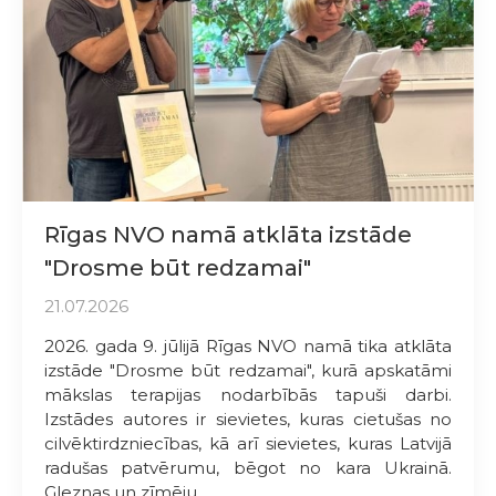
Rīgas NVO namā atklāta izstāde
"Drosme būt redzamai"
21.07.2026
2026. gada 9. jūlijā Rīgas NVO namā tika atklāta
izstāde "Drosme būt redzamai", kurā apskatāmi
mākslas terapijas nodarbībās tapuši darbi.
Izstādes autores ir sievietes, kuras cietušas no
cilvēktirdzniecības, kā arī sievietes, kuras Latvijā
radušas patvērumu, bēgot no kara Ukrainā.
Gleznas un zīmēju...