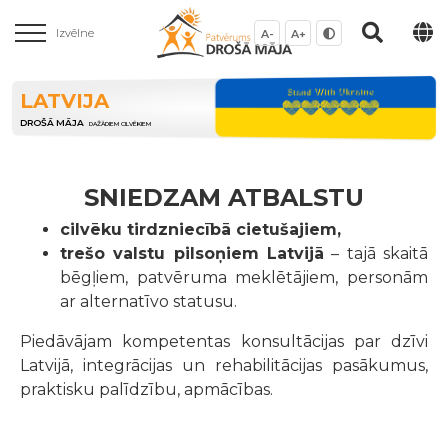
Izvēlne
A-
A+
LATVIJA
DROŠĀ MĀJA
DAŽĀDIEM CILVĒKIEM
SNIEDZAM ATBALSTU
cilvēku tirdzniecībā cietušajiem,
trešo valstu pilsoņiem Latvijā
– tajā skaitā
bēgļiem, patvēruma meklētājiem, personām
ar alternatīvo statusu.
Piedāvājam kompetentas konsultācijas par dzīvi
Latvijā, integrācijas un rehabilitācijas pasākumus,
praktisku palīdzību, apmācības.