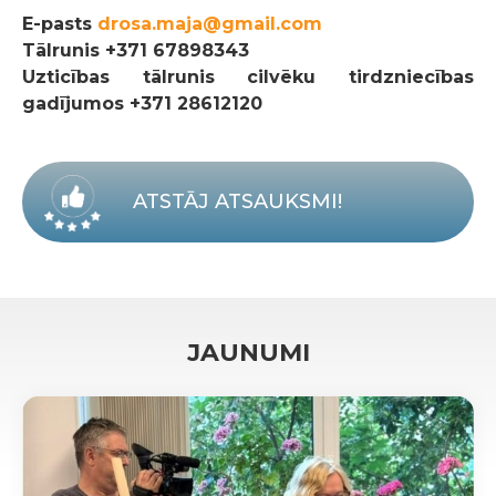
E-pasts
drosa.maja@gmail.com
Tālrunis
+371 67898343
Uzticības tālrunis cilvēku tirdzniecības
gadījumos +371 28612120
ATSTĀJ ATSAUKSMI!
JAUNUMI