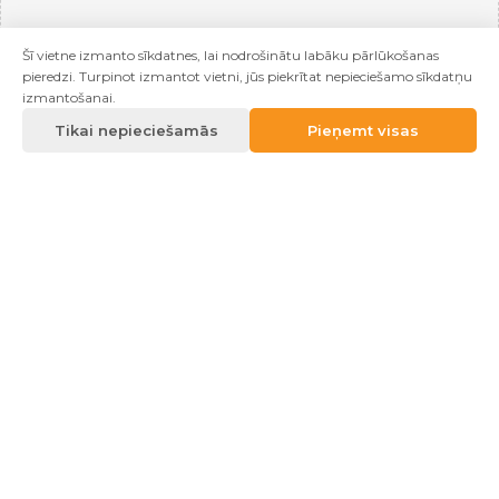
Šī vietne izmanto sīkdatnes, lai nodrošinātu labāku pārlūkošanas
pieredzi. Turpinot izmantot vietni, jūs piekrītat nepieciešamo sīkdatņu
izmantošanai.
Tikai nepieciešamās
Pieņemt visas