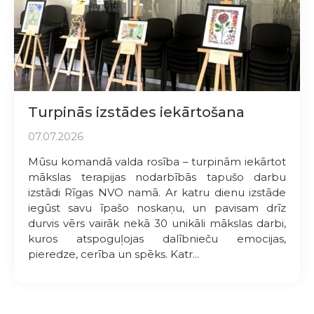
Turpinās izstādes iekārtošana
07.07.2026
Mūsu komandā valda rosība – turpinām iekārtot
mākslas terapijas nodarbībās tapušo darbu
izstādi Rīgas NVO namā. Ar katru dienu izstāde
iegūst savu īpašo noskaņu, un pavisam drīz
durvis vērs vairāk nekā 30 unikāli mākslas darbi,
kuros atspoguļojas dalībnieču emocijas,
pieredze, cerība un spēks. Katr...