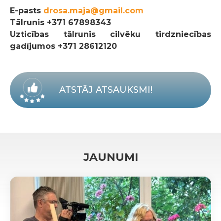
E-pasts
drosa.maja@gmail.com
Tālrunis
+371 67898343
Uzticības tālrunis cilvēku tirdzniecības
gadījumos +371 28612120
ATSTĀJ ATSAUKSMI!
JAUNUMI