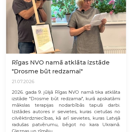
Rīgas NVO namā atklāta izstāde
"Drosme būt redzamai"
21.07.2026
2026. gada 9. jūlijā Rīgas NVO namā tika atklāta
izstāde "Drosme būt redzamai", kurā apskatāmi
mākslas terapijas nodarbībās tapuši darbi.
Izstādes autores ir sievietes, kuras cietušas no
cilvēktirdzniecības, kā arī sievietes, kuras Latvijā
radušas patvērumu, bēgot no kara Ukrainā.
Gleznas un zīmēju...