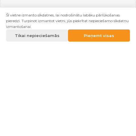
Šī vietne izmanto sīkdatnes, lai nodrošinātu labāku pārlūkošanas
pieredzi. Turpinot izmantot vietni, jūs piekrītat nepieciešamo sīkdatņu
izmantošanai.
Tikai nepieciešamās
Pieņemt visas