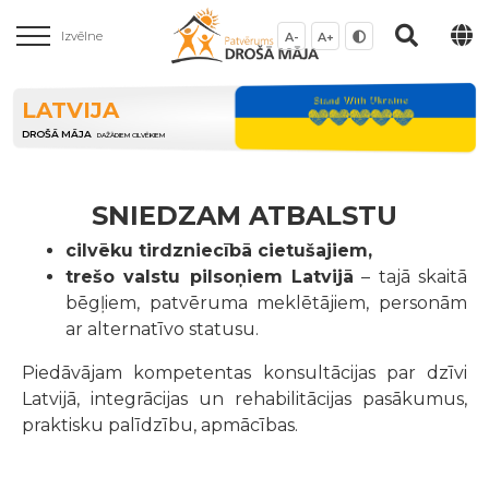
Izvēlne
A-
A+
LATVIJA
DROŠĀ MĀJA
DAŽĀDIEM CILVĒKIEM
SNIEDZAM ATBALSTU
cilvēku tirdzniecībā cietušajiem,
trešo valstu pilsoņiem Latvijā
– tajā skaitā
bēgļiem, patvēruma meklētājiem, personām
ar alternatīvo statusu.
Piedāvājam kompetentas konsultācijas par dzīvi
Latvijā, integrācijas un rehabilitācijas pasākumus,
praktisku palīdzību, apmācības.