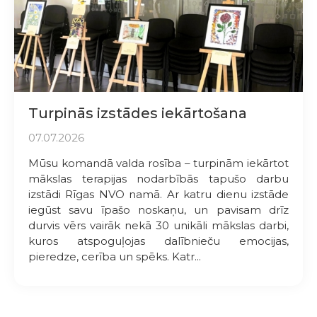
Turpinās izstādes iekārtošana
07.07.2026
Mūsu komandā valda rosība – turpinām iekārtot
mākslas terapijas nodarbībās tapušo darbu
izstādi Rīgas NVO namā. Ar katru dienu izstāde
iegūst savu īpašo noskaņu, un pavisam drīz
durvis vērs vairāk nekā 30 unikāli mākslas darbi,
kuros atspoguļojas dalībnieču emocijas,
pieredze, cerība un spēks. Katr...