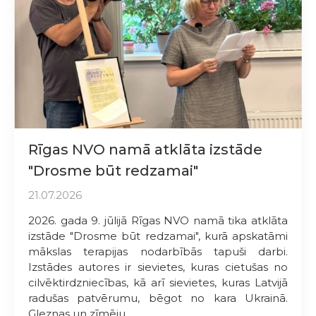
Rīgas NVO namā atklāta izstāde
"Drosme būt redzamai"
21.07.2026
2026. gada 9. jūlijā Rīgas NVO namā tika atklāta
izstāde "Drosme būt redzamai", kurā apskatāmi
mākslas terapijas nodarbībās tapuši darbi.
Izstādes autores ir sievietes, kuras cietušas no
cilvēktirdzniecības, kā arī sievietes, kuras Latvijā
radušas patvērumu, bēgot no kara Ukrainā.
Gleznas un zīmēju...