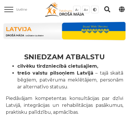
Izvēlne
A-
A+
LATVIJA
DROŠĀ MĀJA
DAŽĀDIEM CILVĒKIEM
SNIEDZAM ATBALSTU
cilvēku tirdzniecībā cietušajiem,
trešo valstu pilsoņiem Latvijā
– tajā skaitā
bēgļiem, patvēruma meklētājiem, personām
ar alternatīvo statusu.
Piedāvājam kompetentas konsultācijas par dzīvi
Latvijā, integrācijas un rehabilitācijas pasākumus,
praktisku palīdzību, apmācības.