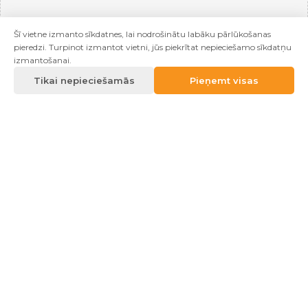
Šī vietne izmanto sīkdatnes, lai nodrošinātu labāku pārlūkošanas
pieredzi. Turpinot izmantot vietni, jūs piekrītat nepieciešamo sīkdatņu
izmantošanai.
Tikai nepieciešamās
Pieņemt visas