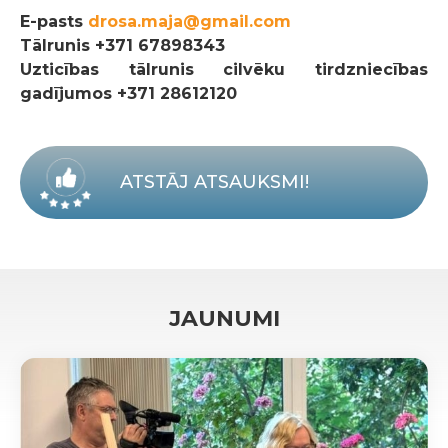
E-pasts
drosa.maja@gmail.com
Tālrunis
+371 67898343
Uzticības tālrunis cilvēku tirdzniecības
gadījumos +371 28612120
ATSTĀJ ATSAUKSMI!
JAUNUMI