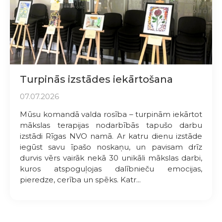
Turpinās izstādes iekārtošana
07.07.2026
Mūsu komandā valda rosība – turpinām iekārtot
mākslas terapijas nodarbībās tapušo darbu
izstādi Rīgas NVO namā. Ar katru dienu izstāde
iegūst savu īpašo noskaņu, un pavisam drīz
durvis vērs vairāk nekā 30 unikāli mākslas darbi,
kuros atspoguļojas dalībnieču emocijas,
pieredze, cerība un spēks. Katr...