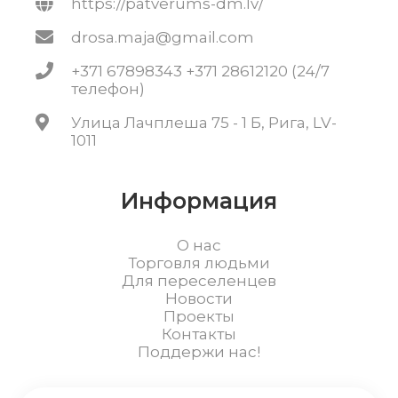
https://patverums-dm.lv/
drosa.maja@gmail.com
+371 67898343 +371 28612120 (24/7
телефон)
Улица Лачплеша 75 - 1 Б, Рига, LV-
1011
Информация
О нас
Торговля людьми
Для переселенцев
Новости
Проекты
Контакты
Поддержи нас!