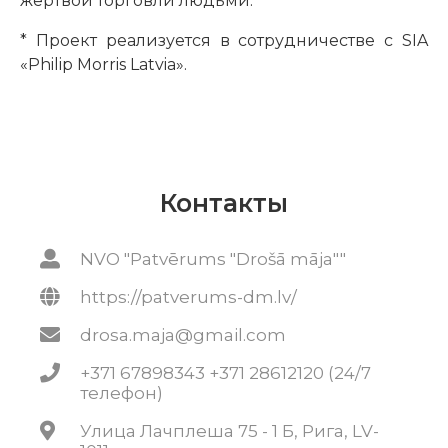
жертвой торговли людьми.
* Проект реализуется в сотрудничестве с SIA
«Philip Morris Latvia».
Контакты
NVO "Patvērums "Drošā māja""
https://patverums-dm.lv/
drosa.maja@gmail.com
+371 67898343 +371 28612120 (24/7
телефон)
Улица Лачплеша 75 - 1 Б, Рига, LV-