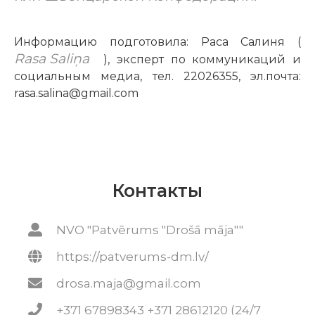
Информацию подготовила: Раса Салиня (
Rasa Saliņa
), эксперт по коммуникаций и
социальным медиа, тел. 22026355, эл.почта:
rasa.salina@gmail.com
Контакты
NVO "Patvērums "Drošā māja""
https://patverums-dm.lv/
drosa.maja@gmail.com
+371 67898343 +371 28612120 (24/7