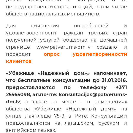
негосударственных организаций, в том числе
обществ национальных меньшинств.
Для выяснения потребностей и
удовлетворенности граждан третьих стран
полученной услугой общество на домашней
странице www.patverums-dm.lv создало и
проводит
опрос удовлетворенности
клиентов
.
«Убежище «Надежный дом»» напоминает,
что
б
есплатные консультации до 31.01.2016.
предоставляются по телефону +371
25565098, эл.почте: konsultacijas@patverums-
dm.lv
, а также на месте – в помещениях
общества «Убежище «Надежный дом»» на
улице Лачплеша 75-9, в Риге. Консультации
предоставляются на латышском, русском и
английском языках.