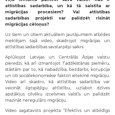
attīstības sadarbība, un kā tā saistīta ar
migrācijas procesiem? Vai attīstības
sadarbības projekti var palīdzēt risināt
migrācijas cēloņus?
Uz šiem un citiem aktuāliem jautājumiem atbildes
meklējam šajā video, skaidrojot migrācijas un
attīstības sadarbības savstarpējo saikni.
Aplūkojot Latvijas un Centrālās Āzijas valstu
pieredzi, kā arī izmantojot Tadžikistānas piemēru,
stāstām par to, kā nabadzība, bezdarbs, korupcija
un citi sociālekonomiskie faktori ietekmē migrāciju.
Video arī skaidro, kā attīstības sadarbība var
veicināt ilgtspējīgu attīstību, uzlabot dzīves
apstākļus cilvēku izcelsmes valstīs un palīdzēt
mazināt neregulāro migrāciju.
Video sagatavots projekta “Efektīvs un atbildīgs