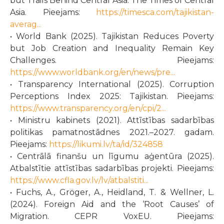
but Trails Behind Central Asia. The Times of Central
Asia. Pieejams:
https://timesca.com/tajikistan-
averag...
• World Bank (2025). Tajikistan Reduces Poverty
but Job Creation and Inequality Remain Key
Challenges. Pieejams:
https://www.worldbank.org/en/news/pre...
• Transparency International (2025). Corruption
Perceptions Index 2025: Tajikistan. Pieejams:
https://www.transparency.org/en/cpi/2...
• Ministru kabinets (2021). Attīstības sadarbības
politikas pamatnostādnes 2021.–2027. gadam.
Pieejams:
https://likumi.lv/ta/id/324858
• Centrālā finanšu un līgumu aģentūra (2025).
Atbalstītie attīstības sadarbības projekti. Pieejams:
https://www.cfla.gov.lv/lv/atbalstiti...
• Fuchs, A., Gröger, A., Heidland, T. & Wellner, L.
(2024). Foreign Aid and the ‘Root Causes’ of
Migration. CEPR VoxEU. Pieejams: