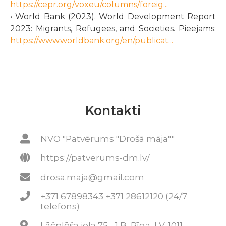
https://cepr.org/voxeu/columns/foreig...
• World Bank (2023). World Development Report
2023: Migrants, Refugees, and Societies. Pieejams:
https://www.worldbank.org/en/publicat...
Kontakti
NVO "Patvērums "Drošā māja""
https://patverums-dm.lv/
drosa.maja@gmail.com
+371 67898343 +371 28612120 (24/7
telefons)
Lāčplēša iela 75 - 1 B, Rīga, LV-1011