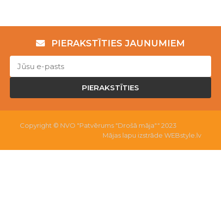
PIERAKSTĪTIES JAUNUMIEM
PIERAKSTĪTIES
Copyright © NVO "Patvērums "Drošā māja"" 2023
Mājas lapu izstrāde WEBstyle.lv