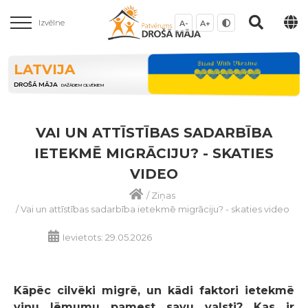
Izvēlne
A-
A+
LATVIJA
DROŠĀ MĀJA
DAŽĀDIEM CILVĒKIEM
VAI UN ATTĪSTĪBAS SADARBĪBA
IETEKMĒ MIGRĀCIJU? - SKATIES
VIDEO
/
Ziņas
/
Vai un attīstības sadarbība ietekmē migrāciju? - skaties video
Ievietots: 29.05.2026
Kāpēc cilvēki migrē, un kādi faktori ietekmē
viņu lēmumu pamest savu valsti? Kas ir