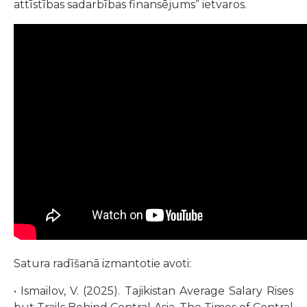
attīstības sadarbības finansējums” ietvaros.
Satura radīšanā izmantotie avoti:
• Ismailov, V. (2025). Tajikistan Average Salary Rises