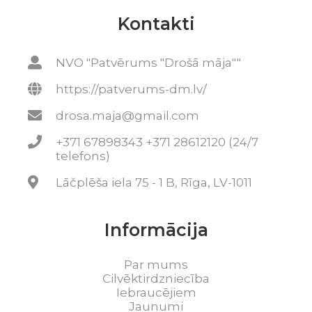
Kontakti
NVO "Patvērums "Drošā māja""
https://patverums-dm.lv/
drosa.maja@gmail.com
+371 67898343 +371 28612120 (24/7
telefons)
Lāčplēša iela 75 - 1 B, Rīga, LV-1011
Informācija
Par mums
Cilvēktirdzniecība
Iebraucējiem
Jaunumi