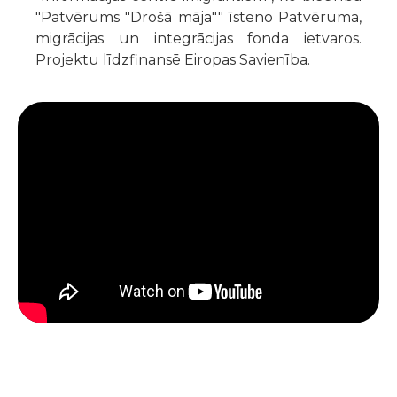
"Patvērums "Drošā māja"" īsteno Patvēruma,
migrācijas un integrācijas fonda ietvaros.
Projektu līdzfinansē Eiropas Savienība.