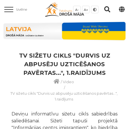
Izvēlne
A-
A+
LATVIJA
DROŠĀ MĀJA
DAŽĀDIEM CILVĒKIEM
TV SIŽETU CIKLS "DURVIS UZ
ABPUSĒJU UZTICĒŠANOS
PAVĒRTAS...", 1.RAIDĪJUMS
/
Video
/
TV sižetu cikls "Durvis uz abpusēju uzticēšanos pavērtas...",
1.raidījums
Deviņu informatīvu sižetu cikls sabiedrības
saliedēšanai. Sižeti tapuši projektā
"Informācijas centrs imigrantiem", ko biedrība