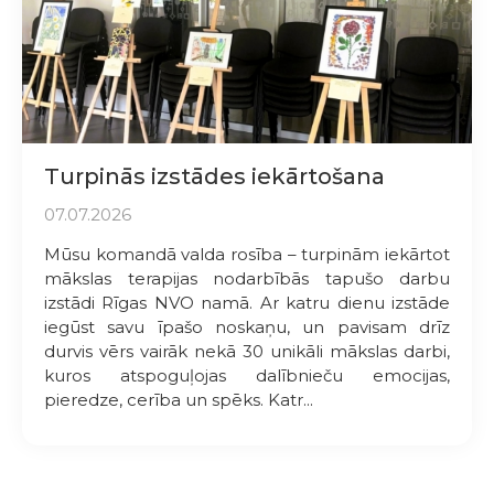
Turpinās izstādes iekārtošana
07.07.2026
Mūsu komandā valda rosība – turpinām iekārtot
mākslas terapijas nodarbībās tapušo darbu
izstādi Rīgas NVO namā. Ar katru dienu izstāde
iegūst savu īpašo noskaņu, un pavisam drīz
durvis vērs vairāk nekā 30 unikāli mākslas darbi,
kuros atspoguļojas dalībnieču emocijas,
pieredze, cerība un spēks. Katr...