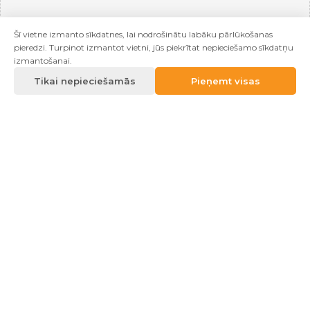
Šī vietne izmanto sīkdatnes, lai nodrošinātu labāku pārlūkošanas
pieredzi. Turpinot izmantot vietni, jūs piekrītat nepieciešamo sīkdatņu
izmantošanai.
Tikai nepieciešamās
Pieņemt visas