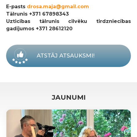
E-pasts
drosa.maja@gmail.com
Tālrunis
+371 67898343
Uzticības tālrunis cilvēku tirdzniecības
gadījumos +371 28612120
ATSTĀJ ATSAUKSMI!
JAUNUMI