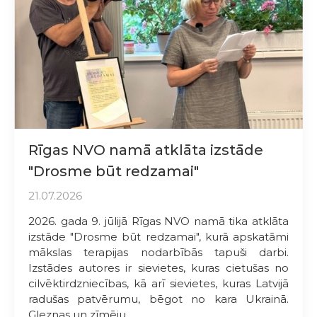
Rīgas NVO namā atklāta izstāde
"Drosme būt redzamai"
21.07.2026
2026. gada 9. jūlijā Rīgas NVO namā tika atklāta
izstāde "Drosme būt redzamai", kurā apskatāmi
mākslas terapijas nodarbībās tapuši darbi.
Izstādes autores ir sievietes, kuras cietušas no
cilvēktirdzniecības, kā arī sievietes, kuras Latvijā
radušas patvērumu, bēgot no kara Ukrainā.
Gleznas un zīmēju...