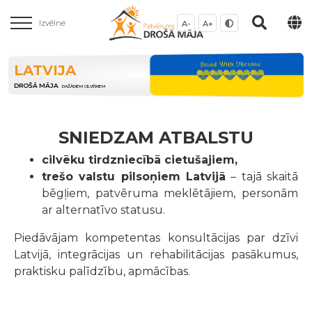
Izvēlne
A-
A+
LATVIJA
DROŠĀ MĀJA
DAŽĀDIEM CILVĒKIEM
SNIEDZAM ATBALSTU
cilvēku tirdzniecībā cietušajiem,
trešo valstu pilsoņiem Latvijā
– tajā skaitā
bēgļiem, patvēruma meklētājiem, personām
ar alternatīvo statusu.
Piedāvājam kompetentas konsultācijas par dzīvi
Latvijā, integrācijas un rehabilitācijas pasākumus,
praktisku palīdzību, apmācības.