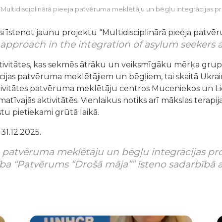
/
Multidisciplinārā pieeja patvēruma meklētāju un bēgļu integrācijas p
usi īstenot jaunu projektu “Multidisciplinārā pieeja patv
y approach in the integration of asylum seekers
aktivitātes, kas sekmēs ātrāku un veiksmīgāku mērķa grupa
cijas patvēruma meklētājiem un bēgļiem, tai skaitā Ukrain
s aktivitātes patvēruma meklētāju centros Muceniekos un 
matīvajās aktivitātēs. Vienlaikus notiks arī mākslas terapi
stu pietiekami grūtā laikā.
 31.12.2025.
ja patvēruma meklētāju un bēgļu integrācijas pr
ba “Patvērums “Drošā māja”” īsteno sadarbībā