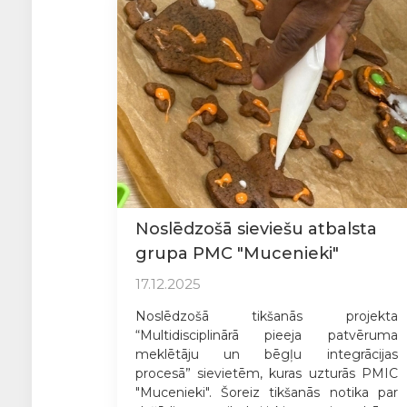
Noslēdzošā sieviešu atbalsta
grupa PMC "Mucenieki"
17.12.2025
Noslēdzošā tikšanās projekta
“Multidisciplinārā pieeja patvēruma
meklētāju un bēgļu integrācijas
procesā” sievietēm, kuras uzturās PMIC
"Mucenieki". Šoreiz tikšanās notika par