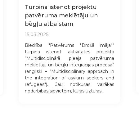
Turpina īstenot projektu
patvēruma meklētāju un
bēgļu atbalstam
15.03.2025
Biedrība "Patvērums "Drošā māja""
turpina īstenot aktivitātes projektā
“Multidisciplinārā pieeja patvēruma
meklētāju un bēgļu integrācijas procesā”
(angliski – "Multidisciplinary approach in
the integration of asylum seekers and
refugees"). Jau notikušas vairākas
nodarbības sievietēm, kuras uzturas...