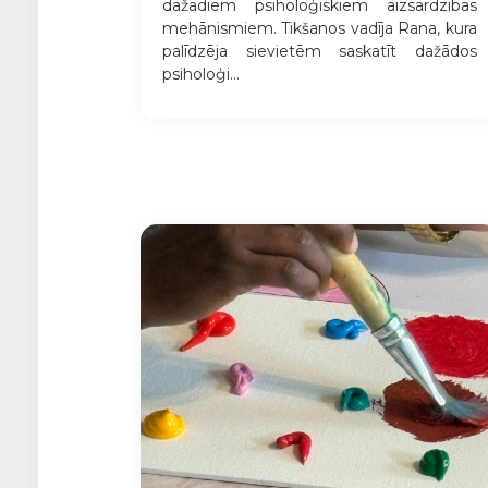
dažādiem psiholoģiskiem aizsardzības
mehānismiem. Tikšanos vadīja Rana, kura
palīdzēja sievietēm saskatīt dažādos
psiholoģi...