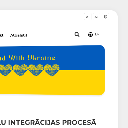
A-
A+
LV
kti
Atbalsti!
ĻU INTEGRĀCIJAS PROCESĀ