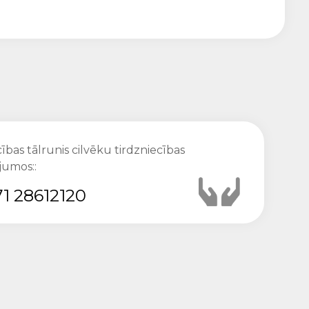
ības tālrunis cilvēku tirdzniecības
jumos::
1 28612120