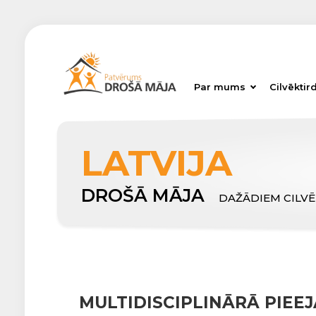
Par mums
Cilvēktir
LATVIJA
DROŠĀ MĀJA
DAŽĀDIEM CILV
MULTIDISCIPLINĀRĀ PIEE