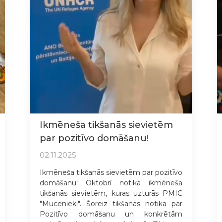
Ikmēneša tikšanās sievietēm
par pozitīvo domāšanu!
02.11.2025
Ikmēneša tikšanās sievietēm par pozitīvo
domāšanu! Oktobrī notika ikmēneša
tikšanās sievietēm, kuras uzturās PMIC
"Mucenieki". Šoreiz tikšanās notika par
Pozitīvo domāšanu un konkrētām