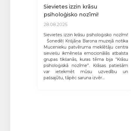
Sievietes izzin krāsu
psiholoģisko nozīmi!
28.08.2025
Sievietes izzin krāsu psiholoģisko nozīmi!
Šonedēļ Krišjāņa Barona muzejā notika
Mucenieku patvēruma meklētāju centra
sieviešu ikmēneša emocionālās atbalsta
grupas tikšanās, kuras tēma bija “Krāsu
psiholoģiskā nozīme”. Krāsas patiešām
var ietekmēt mūsu uzvedību un
pašsajūtu, tāpēc saruna izvēr...