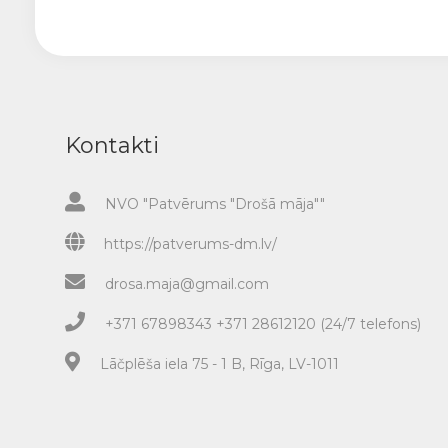
Kontakti
NVO "Patvērums "Drošā māja""
https://patverums-dm.lv/
drosa.maja@gmail.com
+371 67898343 +371 28612120 (24/7 telefons)
Lāčplēša iela 75 - 1 B, Rīga, LV-1011