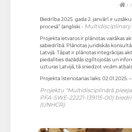
/
Biedrība 2025. gada 2. janvārī ir uzsāk
Multidisciplinar
procesā” (angliski -
Projekta ietvaros ir plānotas vairākas 
sabiedrībā. Plānotas juridiskās konsultā
Latvijā. Tāpat ir plānotas integrācija
piedalīties dažādās izglītojošās un infor
uzturas Latvijā, tā sniedzot viņām atbal
Projekta īstenošanas laiks: 02.01.2025. –
Projektu "Multidisciplinārā piee
PFA-SWE-22221-139115-00) biedrī
(UNHCR).