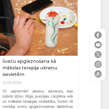
Sveču apgleznošana kā
mākslas terapija ukraiņu
sievietēm
12.09.2025
10. septembrī ukraiņu sievietes, kas
šobrīd dzīvo Rīgā, pulcējās Lāčplēša ielā
uz mākslas terapijas nodarbību. Šoreiz tā
noritēja sveču apgleznošanas darbnīcas