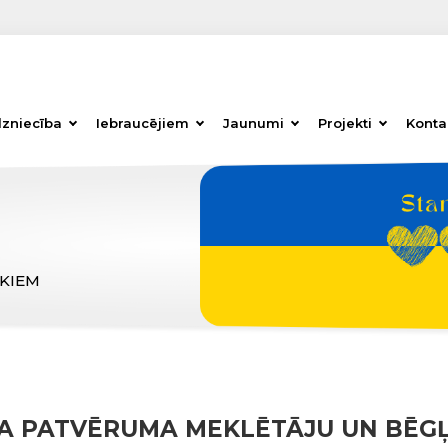
dzniecība
Iebraucējiem
Jaunumi
Projekti
Konta
ĒKIEM
JA PATVĒRUMA MEKLĒTĀJU UN BĒG