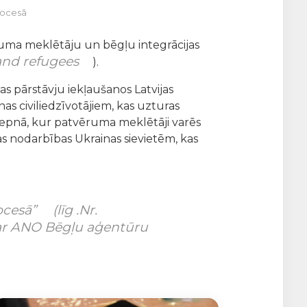
rocesā
ēruma meklētāju un bēgļu integrācijas
 and refugees
).
s pārstāvju iekļaušanos Latvijas
as civiliedzīvotājiem, kas uzturas
Liepnā, kur patvēruma meklētāji varēs
jas nodarbības Ukrainas sievietēm, kas
ocesā”
(līg .Nr.
 ar ANO Bēgļu aģentūru