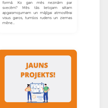
formā. Ko gan mēs nezinām par
svecēm? Mēs tās lietojam siltam
apgaismojumam un mājīgai atmosfērai
visus garos, tumšos rudens un ziemas
mēne...