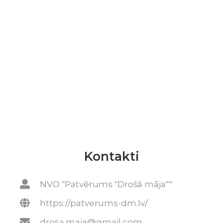
Kontakti
NVO "Patvērums "Drošā māja""
https://patverums-dm.lv/
drosa.maja@gmail.com