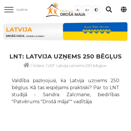
Izvēlne
A-
A+
LATVIJA
DROŠĀ MĀJA
DAŽĀDIEM CILVĒKIEM
LNT: LATVIJA UZŅEMS 250 BĒGĻUS
/
Video
/
LNT: Latvija uzņems 250 bēgļus
Valdība paziņojusi, ka Latvija uzņems 250
bēgļus. Kā tas iespējams praktiski? Par to LNT
studijā - Sandra Zalcmane, biedrības
"Patvērums "Drošā māja"" vadītāja.