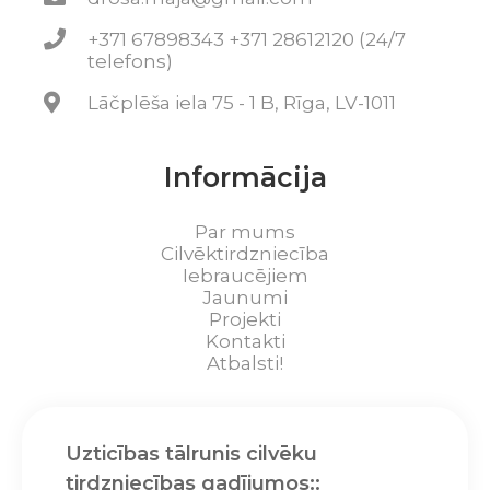
+371 67898343 +371 28612120 (24/7
telefons)
Lāčplēša iela 75 - 1 B, Rīga, LV-1011
Informācija
Par mums
Cilvēktirdzniecība
Iebraucējiem
Jaunumi
Projekti
Kontakti
Atbalsti!
Uzticības tālrunis cilvēku
tirdzniecības gadījumos::