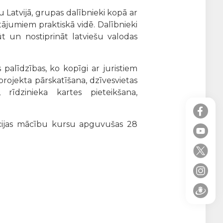
mu Latvijā, grupas dalībnieki kopā ar
tājumiem praktiskā vidē. Dalībnieki
ūt un nostiprināt latviešu valodas
palīdzības, ko kopīgi ar juristiem
rojekta pārskatīšana, dzīvesvietas
 rīdzinieka kartes pieteikšana,
ācijas mācību kursu apguvušas 28