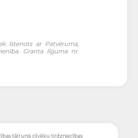
iek īstenots ar Patvēruma,
vienība. Granta līguma nr.
ības tālrunis cilvēku tirdzniecības