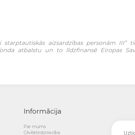
 starptautiskās aizsardzības personām III” t
fonda atbalstu un to līdzfinansē Eiropas Sa
Informācija
Par mums
Cilvēktirdzniecība
Uztic