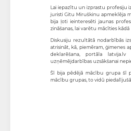
Lai iepazītu un izprastu profesiju i
juristi Gitu Miruškinu apmeklēja m
bija ļoti ieinteresēti jaunas pro
zināšanas, lai varētu mācīties kād
Diskusiju rezultātā nodarbībās iz
atrisināt, kā, piemēram, ģimenes 
deklarēšana, portāla latvija.l
uzņēmējdarbības uzsākšanai nepi
Šī bija pēdējā mācību grupa šī 
mācību grupas, to vidū piedalījušā