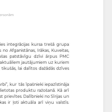
 personām
ies integrācijas kursa trešā grupa
no Afganistānas, Irākas, Kuveitas,
ākušas patstāvīgu dzīvi ārpus PMC
ev aktuāliem jautājumiem uz kuriem
 tikušās, lai dalītos dažādās dzīves
i”, kur tās īpašnieki iepazīstināja
lietotas produktu ražošanā. Kā arī
 prievītes. Dalībnieki no Sīrijas un
s ir ļoti aktuāla arī viņu valstīs.