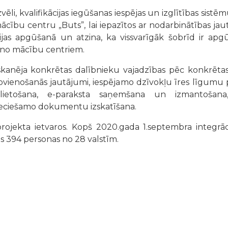
zvēli, kvalifikācijas iegūšanas iespējas un izglītības sistē
ācību centru „Buts”, lai iepazītos ar nodarbinātības jau
fesijas apgūšanā un atzina, ka vissvarīgāk šobrīd ir apg
ā no mācību centriem.
skanēja konkrētas dalībnieku vajadzības pēc konkrētas 
apvienošanās jautājumi, iespējamo dzīvokļu īres līgumu p
v lietošana, e-paraksta saņemšana un izmantošana,
eciešamo dokumentu izskatīšana.
projekta ietvaros. Kopš 2020.gada 1.septembra integr
s 394 personas no 28 valstīm.