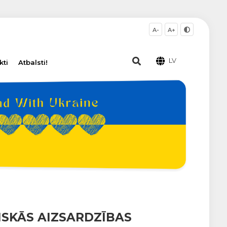
A-
A+
LV
kti
Atbalsti!
SKĀS AIZSARDZĪBAS