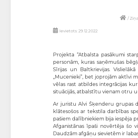
/
Ziņ
Ievietots: 29.12.2022
Projekta “Atbalsta pasākumi starp
personām, kuras saņēmušas bēgļa v
Sīrijas un Baltkrievijas. Vislie
„Mucenieki”, bet joprojām aktīvi 
vēlas rast atbildes integrācijas ku
situācijās, atbalstītu vienam otru 
Ar juristu Alvi Šķenderu grupas da
klātesošos ar tekstila darbības s
pašiem dalībniekiem bija iespēja pr
Afganistānas īpaši novērtēja šo vi
Daudzām afgāņu sievietēm ir labas 