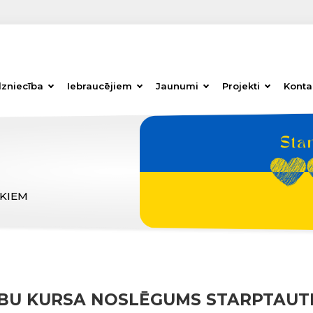
dzniecība
Iebraucējiem
Jaunumi
Projekti
Konta
ĒKIEM
ĪBU KURSA NOSLĒGUMS STARPTAUTI