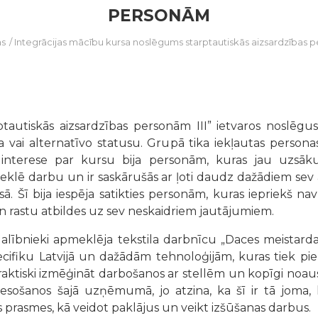
PERSONĀM
as
/
Integrācijas mācību kursa noslēgums starptautiskās aizsardzības
tautiskās aizsardzības personām III” ietvaros noslēgus
ai alternatīvo statusu. Grupā tika iekļautas personas 
lākā interese par kursu bija personām, kuras jau uzs
meklē darbu un ir saskārušās ar ļoti daudz dažādiem s
rsā. Šī bija iespēja satikties personām, kuras iepriekš nav
un rastu atbildes uz sev neskaidriem jautājumiem.
lībnieki apmeklēja tekstila darbnīcu „Daces meistardarb
pecifiku Latvijā un dažādām tehnoloģijām, kuras tiek pie
aktiski izmēģināt darbošanos ar stellēm un kopīgi noaust
esošanos šajā uzņēmumā, jo atzina, ka šī ir tā joma, ka
prasmes, kā veidot paklājus un veikt izšūšanas darbus.