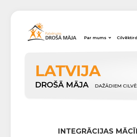
Par mums
Cilvēktir
LATVIJA
DROŠĀ MĀJA
DAŽĀDIEM CILV
INTEGRĀCIJAS MĀC