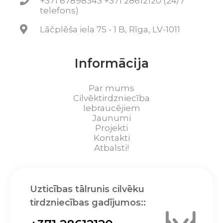
+371 67898343 +371 28612120 (24/7
telefons)
Lāčplēša iela 75 - 1 B, Rīga, LV-1011
Informācija
Par mums
Cilvēktirdzniecība
Iebraucējiem
Jaunumi
Projekti
Kontakti
Atbalsti!
Uzticības tālrunis cilvēku
tirdzniecības gadījumos::