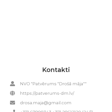
Kontakti
NVO "Patvērums "Drošā māja""
https://patverums-dm.lv/
drosa.maja@gmail.com