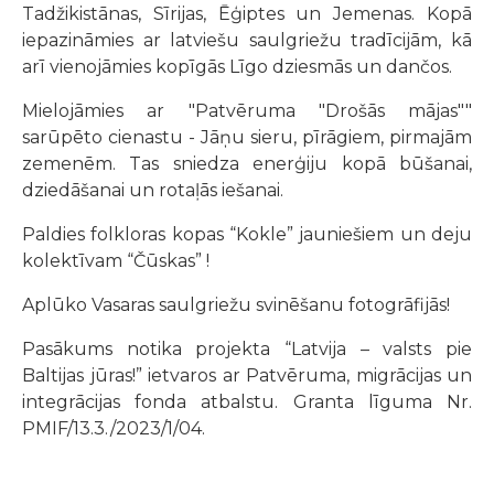
Tadžikistānas, Sīrijas, Ēģiptes un Jemenas. Kopā
iepazināmies ar latviešu saulgriežu tradīcijām, kā
arī vienojāmies kopīgās Līgo dziesmās un dančos.
Mielojāmies ar "Patvēruma "Drošās mājas""
sarūpēto cienastu - Jāņu sieru, pīrāgiem, pirmajām
zemenēm. Tas sniedza enerģiju kopā būšanai,
dziedāšanai un rotaļās iešanai.
Paldies folkloras kopas “Kokle” jauniešiem un deju
kolektīvam “Čūskas” !
Aplūko Vasaras saulgriežu svinēšanu fotogrāfijās!
Pasākums notika projekta “Latvija – valsts pie
Baltijas jūras!” ietvaros ar Patvēruma, migrācijas un
integrācijas fonda atbalstu. Granta līguma Nr.
PMIF/13.3./2023/1/04.