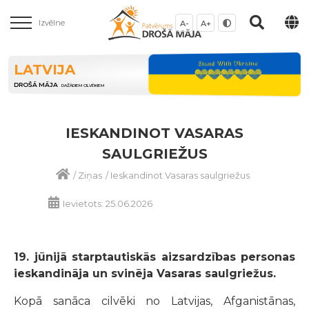
Izvēlne
A-
A+
LATVIJA
DROŠĀ MĀJA
DAŽĀDIEM CILVĒKIEM
IESKANDINOT VASARAS
SAULGRIEŽUS
/
Ziņas
/
Ieskandinot Vasaras saulgriežus
Ievietots: 25.06.2026
19. jūnijā starptautiskās aizsardzības personas
ieskandināja un svinēja Vasaras saulgriežus.
Kopā sanāca cilvēki no Latvijas, Afganistānas,