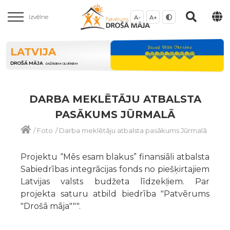
Izvēlne
A-
A+
LATVIJA
DROŠĀ MĀJA
DAŽĀDIEM CILVĒKIEM
DARBA MEKLĒTĀJU ATBALSTA
PASĀKUMS JŪRMALĀ
/
Foto
/
Darba meklētāju atbalsta pasākums Jūrmalā
Projektu “Mēs esam blakus” finansiāli atbalsta
Sabiedrības integrācijas fonds no piešķirtajiem
Latvijas valsts budžeta līdzekļiem. Par
projekta saturu atbild biedrība "Patvērums
"Drošā māja""".