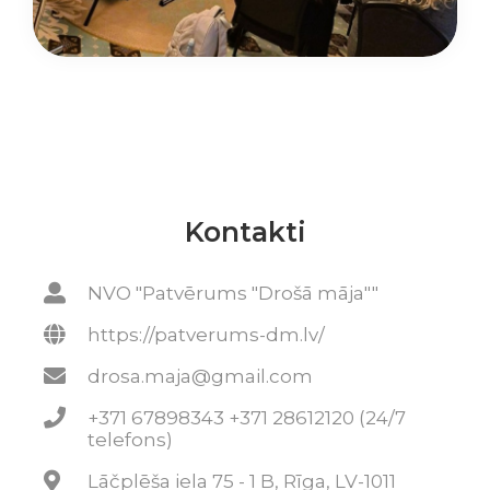
Kontakti
NVO "Patvērums "Drošā māja""
https://patverums-dm.lv/
drosa.maja@gmail.com
+371 67898343 +371 28612120 (24/7
telefons)
Lāčplēša iela 75 - 1 B, Rīga, LV-1011