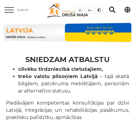
Izvēlne
A-
A+
LATVIJA
DROŠĀ MĀJA
DAŽĀDIEM CILVĒKIEM
SNIEDZAM ATBALSTU
cilvēku tirdzniecībā cietušajiem,
trešo valstu pilsoņiem Latvijā
– tajā skaitā
bēgļiem, patvēruma meklētājiem, personām
ar alternatīvo statusu.
Piedāvājam kompetentas konsultācijas par dzīvi
Latvijā, integrācijas un rehabilitācijas pasākumus,
praktisku palīdzību, apmācības.