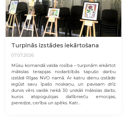
Turpinās izstādes iekārtošana
07.07.2026
Mūsu komandā valda rosība – turpinām iekārtot
mākslas terapijas nodarbībās tapušo darbu
izstādi Rīgas NVO namā. Ar katru dienu izstāde
iegūst savu īpašo noskaņu, un pavisam drīz
durvis vērs vairāk nekā 30 unikāli mākslas darbi,
kuros atspoguļojas dalībnieču emocijas,
pieredze, cerība un spēks. Katr...