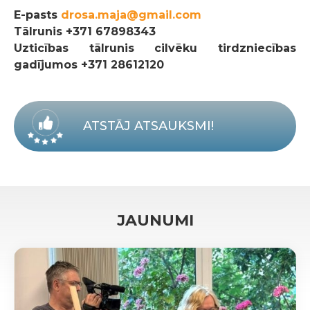
E-pasts
drosa.maja@gmail.com
Tālrunis
+371 67898343
Uzticības tālrunis cilvēku tirdzniecības
gadījumos +371 28612120
ATSTĀJ ATSAUKSMI!
JAUNUMI