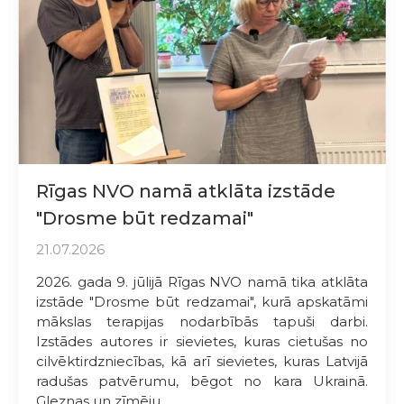
Rīgas NVO namā atklāta izstāde
"Drosme būt redzamai"
21.07.2026
2026. gada 9. jūlijā Rīgas NVO namā tika atklāta
izstāde "Drosme būt redzamai", kurā apskatāmi
mākslas terapijas nodarbībās tapuši darbi.
Izstādes autores ir sievietes, kuras cietušas no
cilvēktirdzniecības, kā arī sievietes, kuras Latvijā
radušas patvērumu, bēgot no kara Ukrainā.
Gleznas un zīmēju...