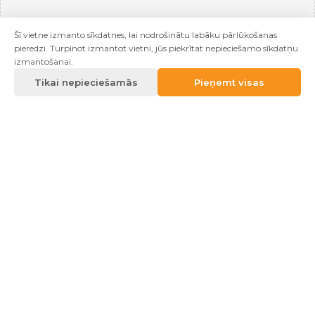
Šī vietne izmanto sīkdatnes, lai nodrošinātu labāku pārlūkošanas
pieredzi. Turpinot izmantot vietni, jūs piekrītat nepieciešamo sīkdatņu
izmantošanai.
Tikai nepieciešamās
Pieņemt visas