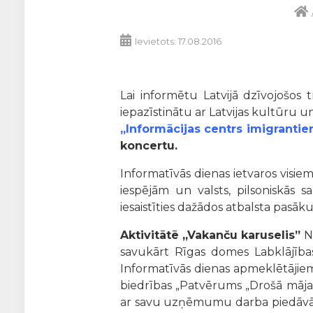
Ievietots: 17.08.2016
Lai informētu Latvijā dzīvojošos 
iepazīstinātu ar Latvijas kultūru un
„Informācijas centrs imigranti
koncertu.
Informatīvās dienas ietvaros visiem
iespējām un valsts, pilsoniskās s
iesaistīties dažādos atbalsta pasāk
Aktivitātē „Vakanču karuselis”
No
savukārt Rīgas domes Labklājības
Informatīvās dienas apmeklētājiem
biedrības „Patvērums „Drošā māja””
ar savu uzņēmumu darba piedāvājum