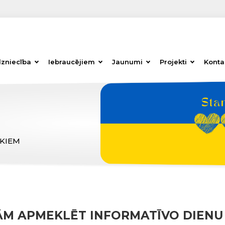
dzniecība
Iebraucējiem
Jaunumi
Projekti
Konta
ĒKIEM
NĀM APMEKLĒT INFORMATĪVO DIENU