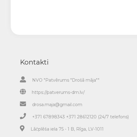
Kontakti
NVO "Patvērums "Drošā māja""
https://patverums-dm.lv/
drosa.maja@gmail.com
+371 67898343 +371 28612120 (24/7 telefons)
Lāčplēša iela 75 - 1 B, Rīga, LV-1011