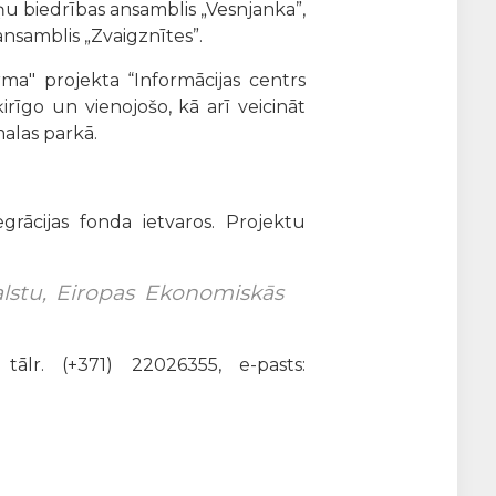
ņu biedrības ansamblis „Vesnjanka”,
ansamblis „Zvaigznītes”.
ma" projekta “Informācijas centrs
irīgo un vienojošo, kā arī veicināt
malas parkā.
grācijas fonda ietvaros. Projektu
valstu, Eiropas Ekonomiskās
tālr. (+371) 22026355, e-pasts: