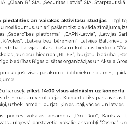
SIA, „Clean R” SIA, „Securitas Latvia” SIA, Starptautiskā
piedalīties arī vairākās aktivitāšu studijās
– izglīto
u noslēpumus, un arī pašiem tikt pie šāda zīmējuma, izs
as „Sadarbības platforma”, „EAPN-Latvia”, „Latvijas Sar
, „K-Volejs”, „Latvija bez bāreņiem”, Latvijas Baltkriev
biedrība, Latvijas tatāru-baškīru kultūras biedrība ”Čiš
skolas jauniešu biedrība „BITES”, burjatu biedrība „Bada
dzīgo biedrības Rīgas pilsētas organizācijas un Aksela Grosa
 apmeklējuši visas pasākuma dalībnieku nojumes, gaid
ojumē!
ču karuseļa
plkst. 14:00 visus aicināsim uz koncertu
,
ies dziesmas un vērot dejas. Koncertā tiks pārstāvētas tā
aiņi, uzbeki, armēņi, burjati, ķīnieši, itāļi, vācieši un latvieši.
us priecēs vokālais ansamblis „Din Don”, Kaukāza 
vats Julajevs” pārstāvētie
vokālie ansambļi “Čašma” un „