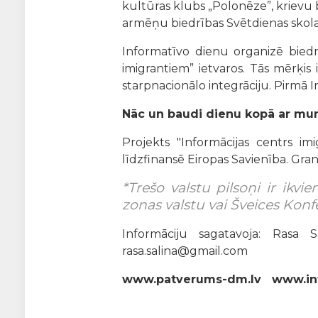
kultūras klubs „Polonēze”, krievu 
armēņu biedrības Svētdienas skola
Informatīvo dienu organizē biedr
imigrantiem” ietvaros. Tās mērķis 
starpnacionālo integrāciju. Pirmā I
Nāc un baudi dienu kopā ar mum
Projekts "Informācijas centrs im
līdzfinansē Eiropas Savienība. Gran
*Trešo valstu pilsoņi ir ikv
zonas valstu vai Šveices Konfe
Informāciju sagatavoja: Rasa S
rasa.salina@gmail.com
www.patverums-dm.lv www.inte