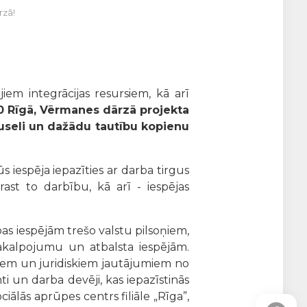
rzā!
iem integrācijas resursiem, kā arī
00 Rīgā, Vērmanes dārzā projekta
useli un dažādu tautību kopienu
s iespēja iepazīties ar darba tirgus
rast to darbību, kā arī - iespējas
s iespējām trešo valstu pilsoņiem,
pakalpojumu un atbalsta iespējām.
liem un juridiskiem jautājumiem no
i un darba devēji, kas iepazīstinās
lās aprūpes centrs filiāle „Rīga”,