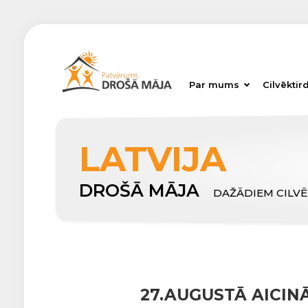
Par mums
Cilvēktir
LATVIJA
DROŠĀ MĀJA
DAŽĀDIEM CILV
27.AUGUSTĀ AICI