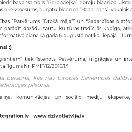
biedrības ansamblis “Berendejka”, ebreju biedrība, ukrai
s priekšnesums, burjatu biedrība “Badarhāns”,
vokālais 
ības “Patvērums “Drošā māja”” un "Sadarbības platfor
ir parādīt dažādu tautu kultūras tradīcijās kopīgo, atšķ
nformatīvā diena šā gada 6. augustā notika Liepājā - Jūr
s! :)
igrantiem" tiek īstenots Patvēruma, migrācijas un inte
ta līgums Nr. PMIF/12/2016/1/1.
iena persona, kas nav Eiropas Savienības dalīb
derācijas pilsonis.
aliņa, komunikācijas un sociālo mediju eksperte, 
gration.lv www.dzivotlatvija.lv