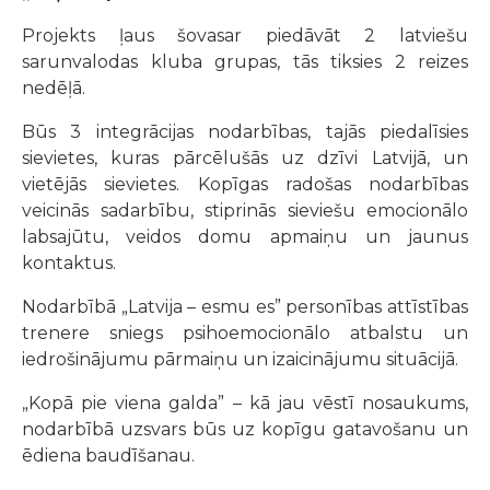
Projekts ļaus šovasar piedāvāt 2 latviešu
sarunvalodas kluba grupas, tās tiksies 2 reizes
nedēļā.
Būs 3 integrācijas nodarbības, tajās piedalīsies
sievietes, kuras pārcēlušās uz dzīvi Latvijā, un
vietējās sievietes. Kopīgas radošas nodarbības
veicinās sadarbību, stiprinās sieviešu emocionālo
labsajūtu, veidos domu apmaiņu un jaunus
kontaktus.
Nodarbībā „Latvija – esmu es” personības attīstības
trenere sniegs psihoemocionālo atbalstu un
iedrošinājumu pārmaiņu un izaicinājumu situācijā.
„Kopā pie viena galda” – kā jau vēstī nosaukums,
nodarbībā uzsvars būs uz kopīgu gatavošanu un
ēdiena baudīšanau.