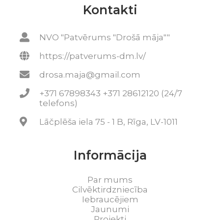
Kontakti
NVO "Patvērums "Drošā māja""
https://patverums-dm.lv/
drosa.maja@gmail.com
+371 67898343 +371 28612120 (24/7
telefons)
Lāčplēša iela 75 - 1 B, Rīga, LV-1011
Informācija
Par mums
Cilvēktirdzniecība
Iebraucējiem
Jaunumi
Projekti