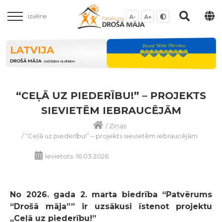
Izvēlne
A-
A+
LATVIJA
DROŠĀ MĀJA
DAŽĀDIEM CILVĒKIEM
“CEĻĀ UZ PIEDERĪBU!” – PROJEKTS
SIEVIETĒM IEBRAUCĒJĀM
/
Ziņas
/
“Ceļā uz piederību!” – projekts sievietēm iebraucējām
Ievietots: 16.03.2026
No 2026. gada 2. marta biedrība “Patvērums
“Drošā māja”” ir uzsākusi īstenot projektu
„Ceļā uz piederību!”